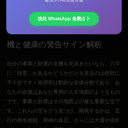
年流年の新解釈
按此 WhatsApp 免費占卜
人生への応用：事業・財運の玄
機と健康の警告サイン解析
自分の事業と財運の玄機を見抜きたいなら、八字
に「財星」があるかどうかだけを見るのは絶対に
不十分です！命理学は動的な全体分析であり、あ
なたの命盤はあなた専用の人生地図のようなもの
です。事業と財運はその地図上の最も重要な宝で
す。これらの宝をどう見つけ、開発するかは、五
行の相生相剋、用神の喜忌、さらには大運や流年