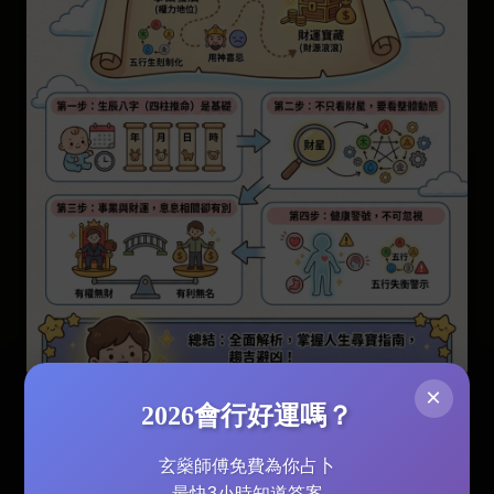
×
2026會行好運嗎？
玄燊師傅免費為你占卜
吉に趨り凶を避ける：先天不足の補救方法と2026
最快3小時知道答案