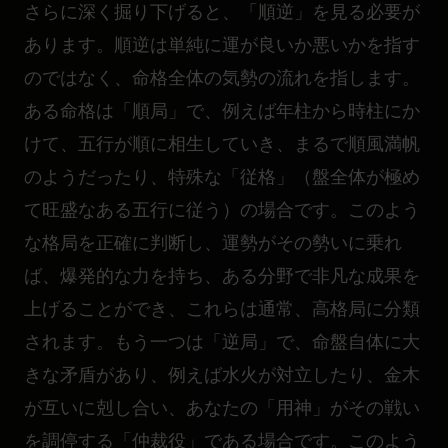
さらに深く掘り下げると、「順逆」を見る必要が
あります。順逆は単純に運が良いか悪いかを指す
のではなく、命格全体の気勢の流れを指します。
ある命格は「順局」で、例えば年柱から時柱にか
けて、五行が順に相生していき、まるで順風満帆
のようだったり、特殊な「従格」（盤全体が極め
て旺盛なある五行に従う）の場合です。このよう
な格局を正確に判断し、運勢がその勢いに乗れ
ば、爆発的な力を持ち、ある分野で非凡な成果を
上げることができ、これらは通常、高格局に分類
されます。もう一つは「逆局」で、命盤自体に大
きな矛盾があり、例えば水火が対立したり、金木
が互いに剋し合い、あなたの「用神」がその戦い
を調停する「仲裁役」である場合です。このよう