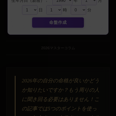
生年月日（新暦）：
年
月
日
時
分
命盤作成
2026
マスターコラム
2026年の自分の命格が良いかどう
か知りたいですか？もう周りの人
に聞き回る必要はありません！こ
の記事では5つのポイントを使っ