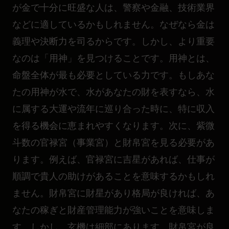
が金で十分に旺盛な人は、警察や金融、技術業界
などに適しているかもしれません。なぜなら金は
義理や決断力を司るからです。しかし、より重要
なのは「用神」を見つけることです。用神とは、
命盤全体が最も必要としている力です。もしあな
たの用神が水で、水があなたの財を表すなら、水
に属する大運や流年に巡り合った時に、特に収入
を得る機会に恵まれやすくなります。次に、紫微
斗数の官禄宮（事業宮）と財帛宮を見る必要があ
ります。例えば、官禄宮に吉星があれば、仕事が
順調で貴人の助けがあることを意味するかもしれ
ません。財帛宮に財星があり格局が良ければ、あ
なたの稼ぎと財産管理能力が強いことを意味しま
す。しかし、玄機は細部にあります。財帛宮が良