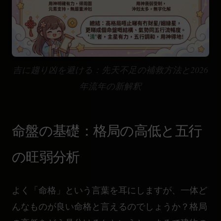
命盤作成の実務難題完全攻略
吉に趨り凶を避ける：先天不足の補救方法と2026
吉を招き凶を避ける：先天不足の補救と
年流年の新解釈
2026年の運勢
命盤の基礎：格局の高低と五行
の旺弱分析
よく「命格」という言葉を耳にしますが、一体ど
んなものが良い命格と言えるのでしょうか？格局