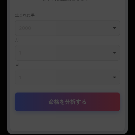
生まれた年
月
日
命格を分析する