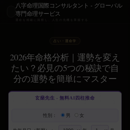
八字命理国際コンサルタント - グローバル
専門命理サービス
運命を精確に洞察し、人生の先機を掌握する
占い・運命学
2026年命格分析｜運勢を変え
たい？必見の5つの秘訣で自
分の運勢を簡単にマスター
玄燊先生 - 無料AI四柱推命
性別：
男
女