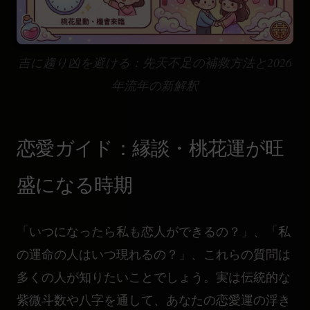
吉に趨り凶を避ける：先天不足の補救方法と2026
年流年の新解釈
恋愛ガイド：縁談・桃花運が旺
盛になる時期
「いつになったら私も恋人ができるの？」、「私
の運命の人はいつ現れるの？」、これらの質問は
多くの人が知りたいことでしょう。実は伝統的な
紫微斗数や八字を通して、あなたの恋愛運の浮き