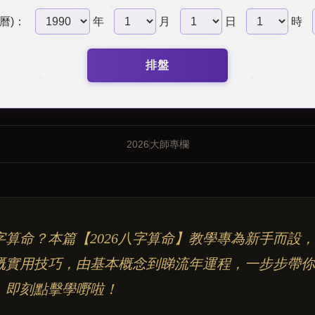
曆)：
年
月
日
時
排盤
2026
大師專欄
字算命？本篇【2026八字算命】教學專為新手而設，
嘅實用技巧，由基本概念到睇流年運程，一步步帶你
。即刻點擊學嘢啦！