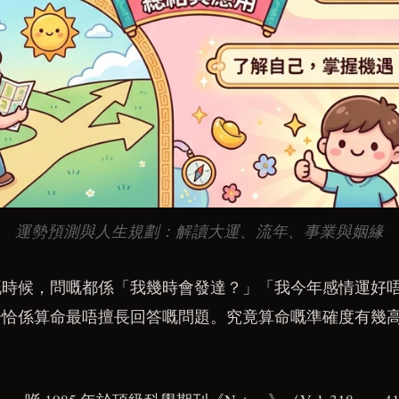
運勢預測與人生規劃：解讀大運、流年、事業與姻緣
嘅時候，問嘅都係「我幾時會發達？」「我今年感情運好
恰恰係算命最唔擅長回答嘅問題。究竟算命嘅準確度有幾