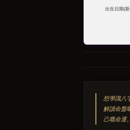
出生日期(新
想學識八
解讀命盤
己嘅命運