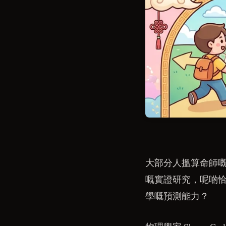
大部分人搵算命師
嘅實證研究，呢啲
學嘅預測能力？