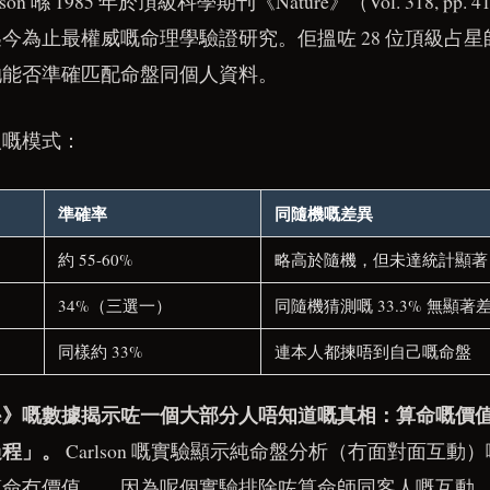
lson 喺 1985 年於頂級科學期刊《Nature》（Vol. 318, pp.
今為止最權威嘅命理學驗證研究。佢搵咗 28 位頂級占
哋能否準確匹配命盤同個人資料。
人嘅模式：
準確率
同隨機嘅差異
約 55-60%
略高於隨機，但未達統計顯著
34%（三選一）
同隨機猜測嘅 33.3% 無顯著
同樣約 33%
連本人都揀唔到自己嘅命盤
ure》嘅數據揭示咗一個大部分人唔知道嘅真相：算命嘅價
過程」。
Carlson 嘅實驗顯示純命盤分析（冇面對面互
算命冇價值——因為呢個實驗排除咗算命師同客人嘅互動