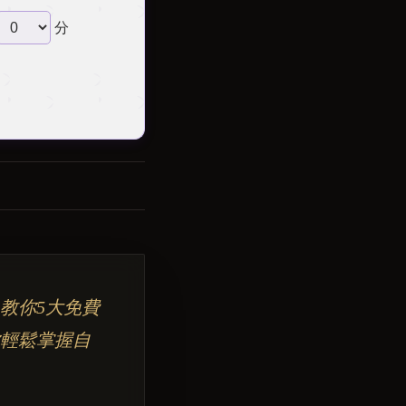
分
教你5大免費
輕鬆掌握自