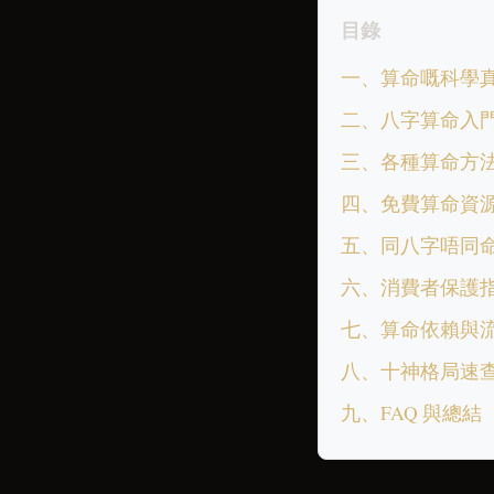
目錄
一、算命嘅科學
二、八字算命入
三、各種算命方
四、免費算命資
五、同八字唔同
六、消費者保護
七、算命依賴與
八、十神格局速
九、FAQ 與總結