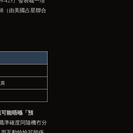
 419-425）發表嘅一項
星師（由美國占星聯合
差異
值可能唔喺「預
動）嘅準確度同隨機冇分
，而互動恰恰可能係