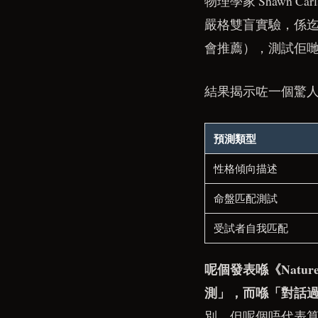
物理學家 Shawn Car
嚴格雙盲實驗，係迄
會推薦），測試佢
結果揭示咗一個驚
預測類型
性格傾向描述
命盤匹配測試
受試者自我匹配
呢個發表喺《Nat
測」，而喺「對話
別。但呢個唔代表