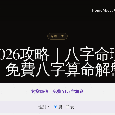
務
Home
About 
命理玄學
026攻略｜八字
・免費八字算命解
玄燊師傅 - 免費AI八字算命
性別：
男
女