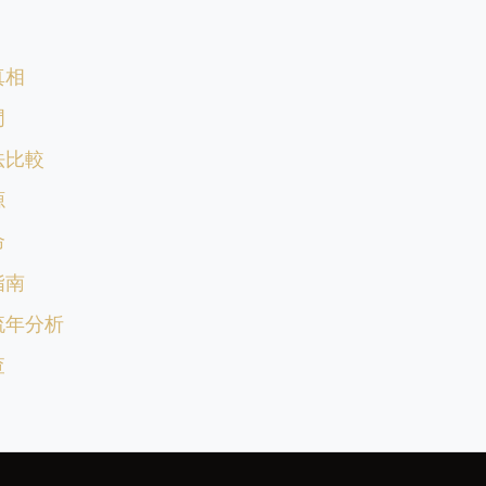
真相
門
法比較
源
命
指南
流年分析
查