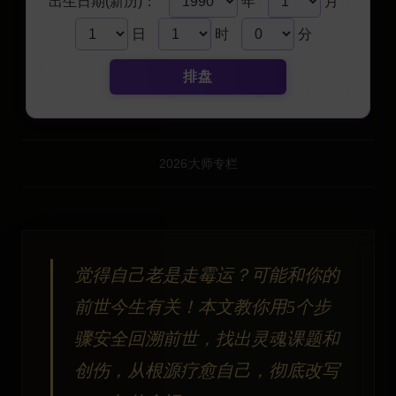
出生日期(新历)：
年
月
日
时
分
排盘
2026
大师专栏
觉得自己老是走霉运？可能和你的
前世今生有关！本文教你用5个步
骤安全回溯前世，找出灵魂课题和
创伤，从根源疗愈自己，彻底改写