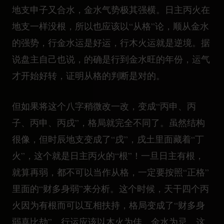
地支申子又合水，金水气势极其强横。日主丙火在
地支一样没根，所以也应该以“从格”论，顺从金水
的强势，行金水运是好运，行木火运就是逆境。据
说盘主自己也说，的确是行到金水旺的年份，运气
才开始好转，证明从格的判断是对的。
但如果将这个八字稍微改一改，变成“丙申、丙
子、丙申、丙戌”，格局就完全不同了。虽然结构
很像，但时辰地支变成了“戌”，戌土里面藏着“丁
火”，这个就是日主丙火的“根”！一旦日主有根，
就算再弱，都不可以当作从格，一定要按照“正格”
里面的“财多身弱”来分析。这个时候，天干四个丙
火因为有根而可以互相扶持，格局变成了“财多身
弱喜比劫”，行运应该以木火为佳，金水为忌。这