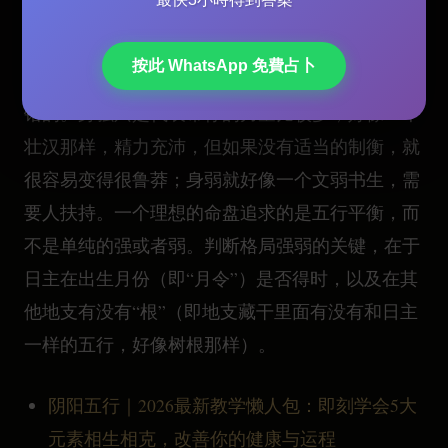
表你自己的“日主”天干，在整个八字结构里面是强
还是弱。很多人有个误解，以为“身强”就一定好
按此 WhatsApp 免費占卜
命，“身弱”就必定命途坎坷，这个观念其实是完全
错的。身强只是代表帮你的力量比较多，好像一个
壮汉那样，精力充沛，但如果没有适当的制衡，就
很容易变得很鲁莽；身弱就好像一个文弱书生，需
要人扶持。一个理想的命盘追求的是五行平衡，而
不是单纯的强或者弱。判断格局强弱的关键，在于
日主在出生月份（即“月令”）是否得时，以及在其
他地支有没有“根”（即地支藏干里面有没有和日主
一样的五行，好像树根那样）。
阴阳五行｜2026最新教学懒人包：即刻学会5大
元素相生相克，改善你的健康与运程