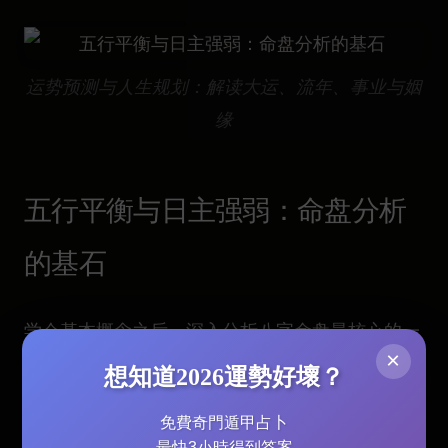
运势预测与人生规划：解读大运、流年、事业与姻
缘
五行平衡与日主强弱：命盘分析
的基石
学会基本概念之后，深入分析八字命盘最核心的一
×
步，就是判断整个盘的“格局强弱”和“五行平不平
想知道2026運勢好壞？
衡”。这一步是判断吉凶、找“用神”的基础，也是
免費奇門遁甲占卜
很多初学者最容易出错的地方。判断的核心是看代
最快3小時得到答案