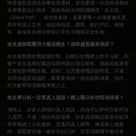
喺香港想透過改名嚟改善運程，首先要搵一位信得過嘅姓
名學專家設計新名，然後再經由律師樓辦理「改名契」
（Deed Poll）。成功改名後，最重要嘅一步係要徹底更
新所有個人文件，例如身份證、護照、銀行戶口、保險
等，確保新名喺法律同日常生活層面完全生效。
改名服務嘅費用大概係幾多？係咪越貴越有保證？
改名服務嘅收費範圍好闊，由幾百蚊嘅網上軟件分析，到
幾千甚至過萬蚊嘅資深師傅親自面談都有。價錢高低通常
反映咗師傅嘅名氣、經驗，以及服務嘅詳細程度。不過，
並唔係越貴就越好，最重要係搵一個你能夠溝通、信任，
而且解釋得清晰嘅專業人士。
姓名學分析一定要真人面談？網上嘅分析信唔信得過？
傳統上，好多人都傾向真人面談，因為可以即時互動同深
入提問。不過，隨住科技發展，好多資深嘅從業者亦提供
專業嘅網上分析服務，質素同真人睇齊。揀選網上服務
時，最緊要係揀一啲有良好口碑、背景清晰嘅平臺或專