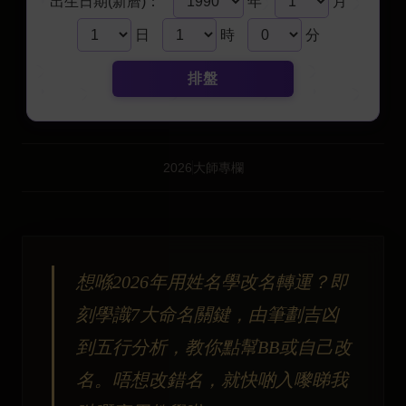
出生日期(新曆)：
年
月
日
時
分
排盤
2026
大師專欄
想喺2026年用姓名學改名轉運？即
刻學識7大命名關鍵，由筆劃吉凶
到五行分析，教你點幫BB或自己改
名。唔想改錯名，就快啲入嚟睇我