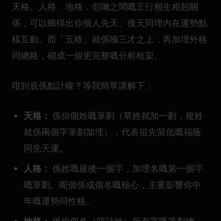
天格、人格、地格，佢哋之間嘅
五行
相生相剋關
係，可以睇得出你個人先天、後天同埋內在運勢點
樣互動。而「五格」就係喺三才之上，再加埋外格
同總格，砌成一個更完整嘅分析框架。
咁到底係點計㗎？等我簡單講解下：
天格：
係你個姓嘅筆劃（單姓就加一劃，複姓
就係兩個字筆劃加埋），代表祖先留低嘅福蔭
同先天運。
人格：
係姓嘅最後一個字，加埋名嘅第一個字
嘅筆劃。呢個係成個名嘅核心，主要影響你中
年嘅運勢同性格。