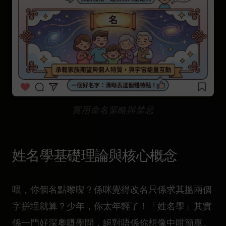
實用命名策略與禁忌
姓名學基礎理論與核心概念
喂，你個名點嚟㗎？係咪覺得改名只係求其搵兩個
字拼埋就算？少年，你太年輕了！「姓名學」其實
係一門好深奧嘅學問，絕對唔係你想像中咁簡單。