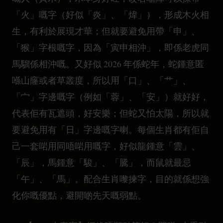
「火」嘅字（好似「炎」、「煒」），形成木火相
生，有利於展現才華；但就要避免用帶「申」、
「猴」字根嘅字，因為「寅申相沖」，即係老虎同
馬騮係相沖嘅。又好似 2026 年係蛇年，蛇鍾意匿
喺山窿或者草叢度，所以用「口」、「艹」、
「宀」字邊嘅字（例如「蓉」、「安」）就好好，
代表佢有瓦遮頭，好安樂；但蛇又怕太陽，所以就
要避免用有「日」字邊嘅字喇。每個生肖都有佢自
己一套啱用同唔啱用嘅字，好似龍鍾意「雲」、
「辰」，馬鍾意「駿」、「騰」，而鼠就最忌
「午」、「馬」。配合生肖嚟揀字，目的就係想強
化你嘅優點，避開啲先天嘅弱點。