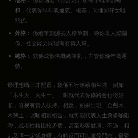
地格：
係你個名（唔計姓）所有字嘅筆劃總
和，代表你早年嘅運氣、根基，同埋同仔女嘅
關係。
外格：
係總筆劃減去人格筆劃，睇你嘅人際關
係、社交能力同埋有冇貴人幫。
總格：
就係成個名嘅總筆劃，主管你晚年嘅運
勢。
最理想嘅三才配置，梗係五行連續相生啦，例如
「木生火、火生土」，咁就代表你條路會行得好
順，容易有貴人扶持。相反，如果出現「金剋木、
木剋土」呢啲相剋組合，就可能代表人生會多啲阻
滯，或者性格比較矛盾，甚至影響健康。不過，相
剋又唔一定係衰嘢，有時反而可以激發鬥志，最緊