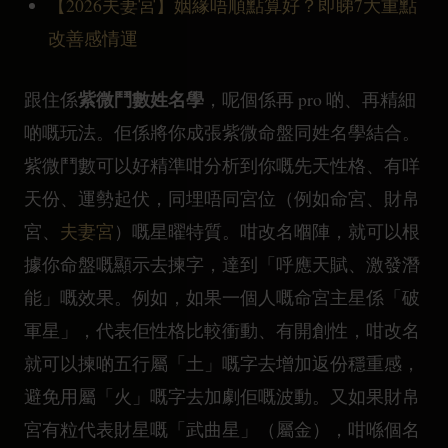
【2026夫妻宮】姻緣唔順點算好？即睇7大重點
改善感情運
紫微鬥數姓名學
跟住係
，呢個係再 pro 啲、再精細
啲嘅玩法。佢係將你成張紫微命盤同姓名學結合。
紫微鬥數可以好精準咁分析到你嘅先天性格、有咩
天份、運勢起伏，同埋唔同宮位（例如命宮、財帛
宮、
夫妻宮
）嘅星曜特質。咁改名嗰陣，就可以根
據你命盤嘅顯示去揀字，達到「呼應天賦、激發潛
能」嘅效果。例如，如果一個人嘅命宮主星係「破
軍星」，代表佢性格比較衝動、有開創性，咁改名
就可以揀啲五行屬「土」嘅字去增加返份穩重感，
避免用屬「火」嘅字去加劇佢嘅波動。又如果財帛
宮有粒代表財星嘅「武曲星」（屬金），咁喺個名