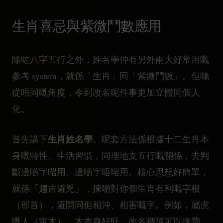
生肖喜忌與紫微鬥數應用
除咗
八字五行
之外，姓名學仲有另外兩大好常用嘅
參考 system，就係「生肖」同「紫微鬥數」。佢哋
從唔同嘅角度，令到改名呢件事更加立體同個人
化。
生肖姓名學
首先講下
。呢套方法係根據十二生肖本
身嘅特性、生活習慣，同埋地支五行嘅關係，去判
斷邊啲字啱用、邊啲字唔啱用。核心思想好簡單，
就係「趨吉避兇」，揀啲對你個生肖有利嘅字根
（部首），避開同佢相沖、相害嘅字。例如，屬虎
嘅人（寅木），木本身好旺，改名嗰陣可以揀帶