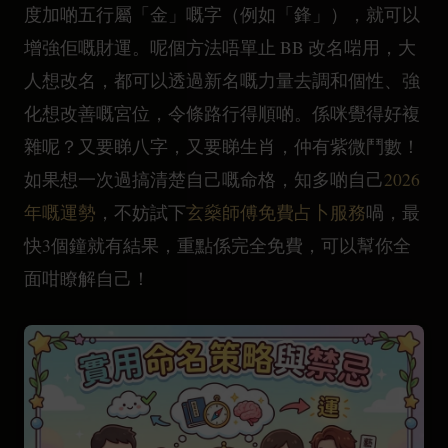
度加啲五行屬「金」嘅字（例如「鋒」），就可以
增強佢嘅財運。呢個方法唔單止 BB 改名啱用，大
人想改名，都可以透過新名嘅力量去調和個性、強
化想改善嘅宮位，令條路行得順啲。係咪覺得好複
雜呢？又要睇八字，又要睇生肖，仲有紫微鬥數！
如果想一次過搞清楚自己嘅命格，知多啲自己
2026
年嘅運勢
，不妨試下
玄燊師傅免費占卜服務
喎，最
快3個鐘就有結果，重點係完全免費，可以幫你全
面咁瞭解自己！