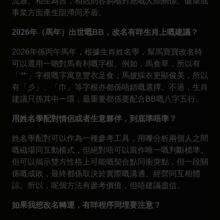
流通、相生為吉，相剋則容易喺對應嘅人際關係、健康或
事業方面產生阻滯同矛盾。
2026年（馬年）出世嘅BB，改名有咩生肖上嘅建議？
2026年係丙午馬年，根據生肖姓名學，幫馬寶寶改名時
可以選用一啲對馬有利嘅字根。例如，馬食草，所以有
「艹」字根嘅字寓意豐衣足食；馬披綵衣更顯俊美，所以
有「彡」、「巾」等字根亦都係唔錯嘅選擇。不過，生肖
建議只係其中一環，最重要都係要配合BB嘅八字五行。
用姓名學配對情侶或者生意夥伴，到底準唔準？
姓名學配對可以作為一種參考工具，用嚟分析兩個人之間
嘅磁場同互動模式，但絕對唔可以當作唯一嘅判斷標準。
佢可以揭示雙方性格上可能嘅契合點同衝突點，但一段關
係嘅成敗，最終都係取決於實際嘅溝通、經營同互相體
諒。所以，呢個方法有參考價值，但唔建議盡信。
如果我想改名轉運，有咩程序同埋要注意？