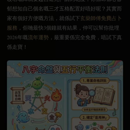
郁想知自己個名嘅三才五格配置好唔好呢？其實而
家有個好方便嘅方法，就係試下
玄燊師傅免費占卜
服務
，佢哋最快3個鐘就有結果，仲可以幫你批埋
2026年嘅
流年運勢
，最重要係完全免費，唔試下真
係走寶！