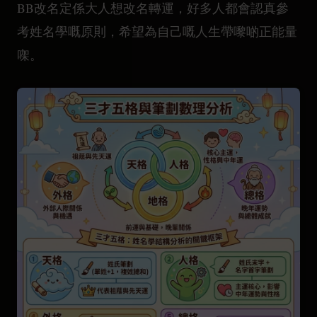
BB改名定係大人想改名轉運，好多人都會認真參
考姓名學嘅原則，希望為自己嘅人生帶嚟啲正能量
㗎。