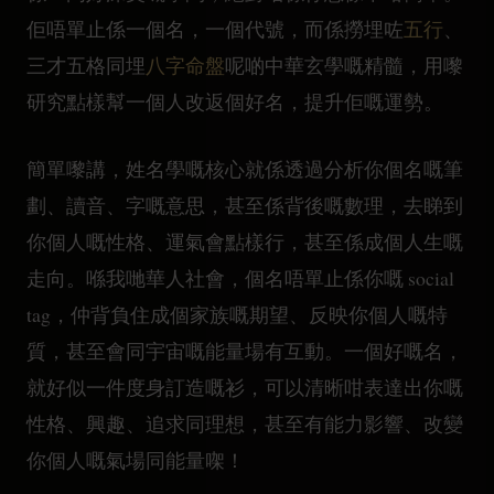
佢唔單止係一個名，一個代號，而係撈埋咗
五行
、
三才五格同埋
八字命盤
呢啲中華玄學嘅精髓，用嚟
研究點樣幫一個人改返個好名，提升佢嘅運勢。
簡單嚟講，姓名學嘅核心就係透過分析你個名嘅筆
劃、讀音、字嘅意思，甚至係背後嘅數理，去睇到
你個人嘅性格、運氣會點樣行，甚至係成個人生嘅
走向。喺我哋華人社會，個名唔單止係你嘅 social
tag，仲背負住成個家族嘅期望、反映你個人嘅特
質，甚至會同宇宙嘅能量場有互動。一個好嘅名，
就好似一件度身訂造嘅衫，可以清晰咁表達出你嘅
性格、興趣、追求同理想，甚至有能力影響、改變
你個人嘅氣場同能量㗎！