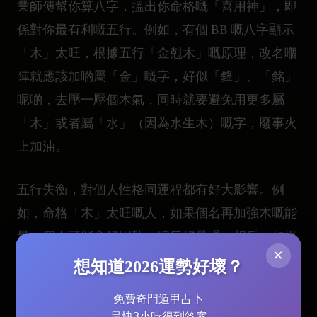
業師傅幫你算八字，搵出你命格嘅「喜用神」，即
係對你最有利嘅五行。例如，有個 BB 嘅八字顯示
「木」太旺，根據五行「金剋木」嘅原理，改名嗰
陣就應該加啲屬「金」嘅字，好似「鋒」、「銘」
呢啲，去壓一壓個木氣，同時就要避免用更多屬
「木」或者屬「水」（因為水生木）嘅字，廢事火
上加油。
五行失衡，對個人性格同運程都有好大影響。例
如，命格「木」太旺嘅人，如果個名再加強木嘅能
量，個人可能會好固執，脾氣好暴躁；相反，如果
×
命格「金」好弱，個人會唔夠決斷力，如果個名可
想知道2026運勢好壞？
以補足返金嘅能量，就可以幫佢提升決斷力同
財
免費奇門遁甲占卜
運
。當然，五行補救唔係簡單嘅加減數，仲要考慮
最快3小時得到答案