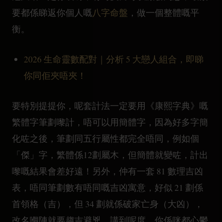
要都係睇返你個人嘅
八字命盤
，做一個整體嘅平
衡。
2026 生命靈數配對｜分析 5 大戀人組合，即睇
你同佢夾唔夾！
要特別提提你，呢套計法一定要用《康熙字典》嘅
繁體字筆劃嚟計，唔可以用簡體字，因為好多字簡
化咗之後，筆劃同五行屬性都完全唔同，例如個
「傑」字，繁體係12劃屬木，但簡體就變咗，計出
嚟嘅結果會差好遠！另外，仲有一套 81 數理吉凶
表，唔同筆劃數有唔同嘅吉凶寓意，好似 21 劃係
首領格（吉），但 34 劃就係破家亡身（大凶），
改名嗰陣就要趨吉避兇。講到呢度，你係咪都心鬱