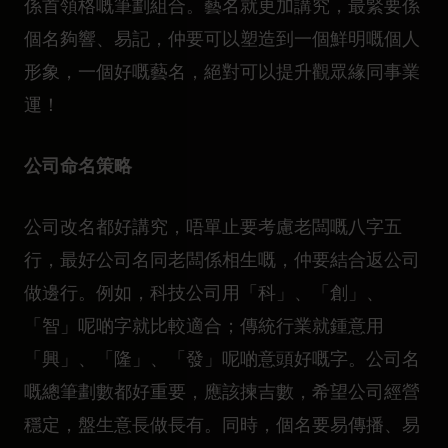
係首領格嘅筆劃組合。藝名就更加講究，最緊要係
個名夠響、易記，仲要可以塑造到一個鮮明嘅個人
形象，一個好嘅藝名，絕對可以提升觀眾緣同事業
運！
公司命名策略
公司改名都好講究，唔單止要考慮老闆嘅八字五
行，最好公司名同老闆係相生嘅，仲要結合返公司
做邊行。例如，科技公司用「科」、「創」、
「智」呢啲字就比較適合；傳統行業就鍾意用
「興」、「隆」、「發」呢啲意頭好嘅字。公司名
嘅總筆劃數都好重要，應該揀吉數，希望公司經營
穩定，盤生意長做長有。同時，個名要易傳播、易