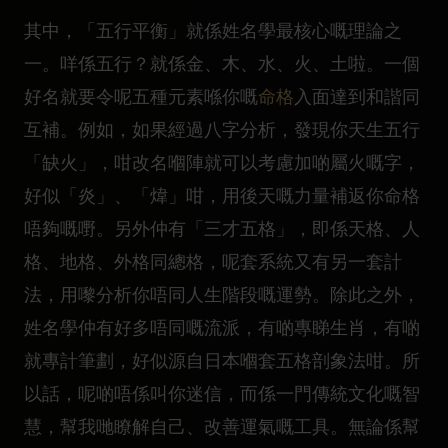
其中，「五行平衡」就係姓名學最核心嘅理論之
一。咩係五行？就係金、木、水、火、土啦。一個
好名就要令呢五種元素喺你嘅
命格
入面達到和諧同
互補。例如，如果經過八字分析，發現你天生五行
「缺火」，咁改名嗰陣就可以考慮加啲屬火嘅字，
好似「炎」、「煒」咁，用後天嘅力量補返你命格
唔夠嘅嘢。另外仲有「三才五格」，即係天格、人
格、地格、外格同總格，呢套系統又有另一套計
法，用嚟分析你唔同人生階段嘅運勢。除此之外，
姓名學仲有好多唔同嘅流派，有啲專睇生肖，有啲
就專計筆劃，好似源自日本嗰套五格剖象法咁。所
以話，呢啲唔係叫你迷信，而係一門傳統文化嘅智
慧，幫我哋瞭解自己、改善運氣嘅工具。無論係幫