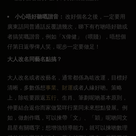
小心唔好聽嘅諧音：
改好個名之後，一定要用
廣東話同普通話反覆讀幾次，睇下有冇啲唔好聽或
者搞笑嘅諧音，例如「X偉健」（喂賤），唔想個
仔第日返學俾人笑，呢步一定要做足！
大人改名同藝名點搞？
大人改名或者改藝名，通常都係為咗改運，目標好
清晰，多數係想
事業
、
財運
或者人緣好啲。策略
上，除咗要跟返
五行
、生肖、筆劃呢啲基本原則，
仲要結合返你而家做緊咩行業同未來想點發展。例
如，做創作嘅，可以揀帶「文」、「穎」呢啲同文
昌星有關嘅字；想增強領導能力，就可以揀啲數理