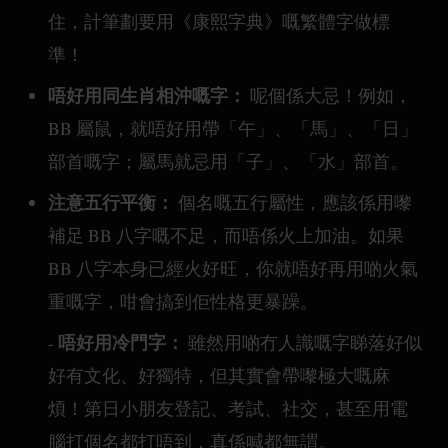
住，計筆劃要用《康熙字典》嘅繁體字做標
準！
唔好用同生肖相沖嘅字：
呢個係大忌！例如，
BB 屬鼠，就唔好用帶「午」、「馬」、「日」
部首嘅字；屬馬就忌用「子」、「水」部首。
注意五行平衡：
個名嘅五行屬性，應該係用嚟
補足 BB 八字嘅不足，而唔係火上加油。如果
BB 八字本身已經火好旺，你就唔好再用啲火氣
重嘅字，咁會搞到佢性格更暴躁。
唔好用冷門字：
-
雖然用啲冇人識嘅字睇落好似
好有文化、好獨特，但其實會帶嚟極大嘅麻
煩！第日小朋友登記、考試、社交，甚至用電
腦打個名都打唔到，真係喊都無謂。