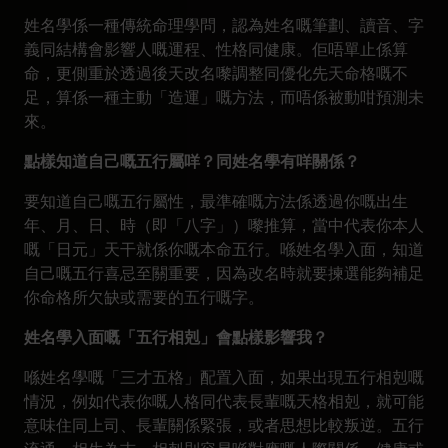
姓名學係一種傳統命理學問，認為姓名嘅筆劃、讀音、字
義同結構會影響人嘅運程、性格同健康。佢唔單止係算
命，更側重於透過後天改名嚟調整同優化先天命格嘅不
足，算係一種主動「造運」嘅方法，而唔係被動咁預測未
來。
點樣知道自己嘅五行屬咩？同姓名學有咩關係？
要知道自己嘅五行屬性，最準確嘅方法係透過你嘅出生
年、月、日、時（即「八字」）嚟推算，當中代表你本人
嘅「日元」天干就係你嘅本命五行。喺姓名學入面，知道
自己嘅五行喜忌至關重要，因為改名時就要揀選能夠補足
你命格所欠缺或需要的五行嘅字。
姓名學入面嘅「五行相剋」會點樣影響我？
喺姓名學嘅「三才五格」配置入面，如果出現五行相剋嘅
情況，例如代表你嘅人格同代表長輩嘅天格相剋，就可能
意味住同上司、長輩關係緊張，或者思想比較叛逆。五行