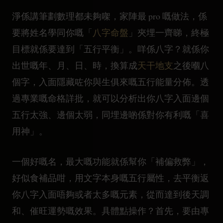
淨係講筆劃數理都未夠㗎，家陣最 pro 嘅做法，係
要將姓名學同你嘅「
八字命盤
」夾埋一齊睇，終極
目標就係要達到「五行平衡」。咩係八字？就係你
出世嘅年、月、日、時，換算成
天干地支
之後嗰八
個字，入面隱藏咗你與生俱來嘅五行能量分佈。透
過專業嘅命格詳批，就可以分析出你八字入面邊個
五行太強、邊個太弱，同埋邊啲係對你有利嘅「喜
用神」。
一個好嘅名，最大嘅功能就係幫你「補偏救弊」，
好似食補品咁，用文字本身嘅五行屬性，去平衡返
你八字入面唔夠或者太多嘅元素，從而達到後天調
和、催旺運勢嘅效果。具體點操作？首先，要由專