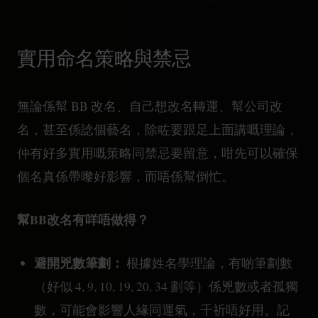
實用命名策略與禁忌
無論係幫 BB 改名、自己想改名轉運、幫公司改
名，甚至係諗個藝名，除咗要跟足上面講嘅理論，
仲有好多實用嘅策略同禁忌要留意，咁先可以確保
個名真係帶嚟好影響，而唔係幫倒忙。
幫BB改名有咩唔做得？
避開兇數筆劃：
根據姓名學理論，有啲筆劃數
（好似 4, 9, 10, 19, 20, 34 劃等）係兇數或者孤獨
數，可能會影響人緣同運氣，千祈唔好用。記