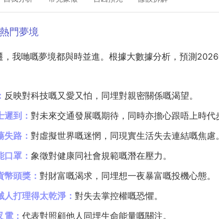
大熱門夢境
，我哋嘅夢境都與時並進。根據大數據分析，預測2026年
：
反映對科技嘅又愛又怕，同埋對親密關係嘅渴望。
士遲到：
對未來交通發展嘅期待，同時亦擔心跟唔上時代
蕩失路：
對虛擬世界嘅迷惘，同現實生活失去連結嘅焦慮
能口罩：
象徵對健康同社會規範嘅潛在壓力。
貨幣頭獎：
對財富嘅渴求，同埋想一夜暴富嘅投機心態。
械人打理得太乾淨：
對失去掌控權嘅恐懼。
叉電：
代表對照顧他人同埋生命能量嘅關注。