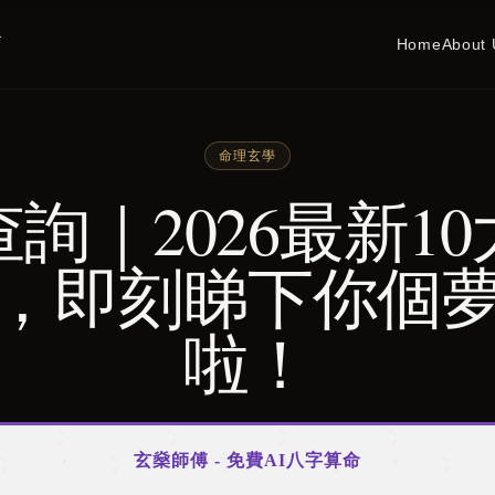
務
Home
About 
命理玄學
詢｜2026最新1
，即刻睇下你個
啦！
玄燊師傅 - 免費AI八字算命