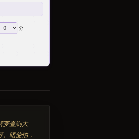
分
解夢查詢大
等。唔使怕，