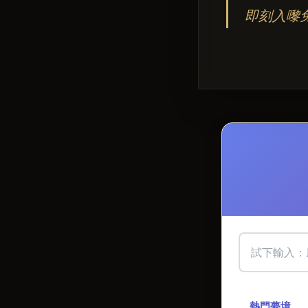
即刻入嚟
熱門夢境