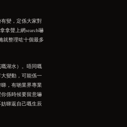
勢有變，定係大家對
拿聲上網search嚇
我哋就整理咗十個最多
底嘅湖水）。唔同嘅
有大變動，可能係一
嚟睇，有啲業界專業
醒你係時候要留意嚇
不妨睇返自己嘅生辰