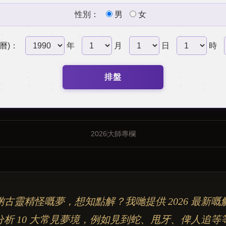
性別：
男
女
曆)：
年
月
日
時
排盤
2026
大師專欄
古靈精怪嘅夢，想知點解？我哋提供 2026 最新嘅
分析 10 大常見夢境，例如見到蛇、甩牙、俾人追等