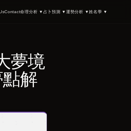
Us
Contact
命理分析
▼
占卜預測
▼
運勢分析
▼
姓名學
▼
0大夢境
夢點解