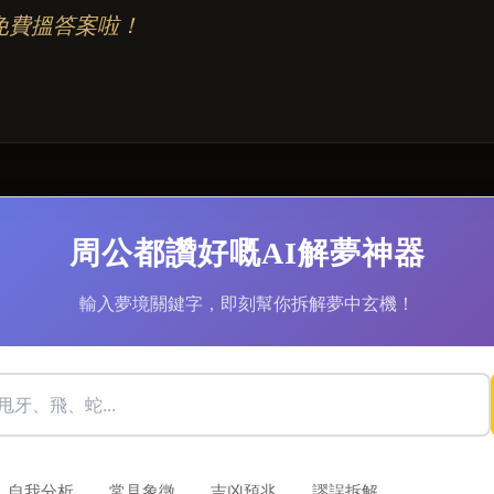
免費搵答案啦！
周公都讚好嘅AI解夢神器
輸入夢境關鍵字，即刻幫你拆解夢中玄機！
自我分析
常見象徵
吉凶預兆
謬誤拆解