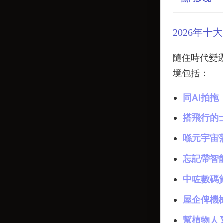
2026年十
隨住時代變遷
境包括：
同AI拍拖
搭飛行的
喺元宇宙
忘記帶智
中咗數碼
屋企俾機
幫植物人