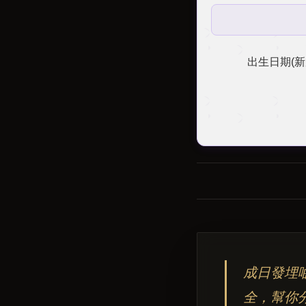
出生日期(新
成日發埋啲
全，幫你