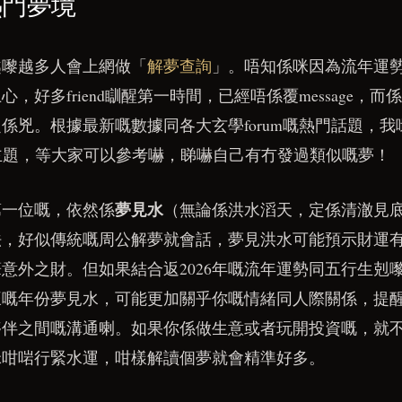
熱門夢境
係越嚟越多人會上網做「
解夢查詢
」。唔知係咪因為流年運
好多friend瞓醒第一時間，已經唔係覆message，而係拿
係兇。根據最新嘅數據同各大玄學forum嘅熱門話題，
境主題，等大家可以參考嚇，睇嚇自己有冇發過類似嘅夢！
夢見水
第一位嘅，依然係
（無論係洪水滔天，定係清澈見
法，好似傳統嘅周公解夢就會話，夢見洪水可能預示財運
意外之財。但如果結合返2026年嘅流年運勢同五行生剋
旺嘅年份夢見水，可能更加關乎你嘅情緒同人際關係，提
夥伴之間嘅溝通喇。如果你係做生意或者玩開投資嘅，就
咪咁啱行緊水運，咁樣解讀個夢就會精準好多。