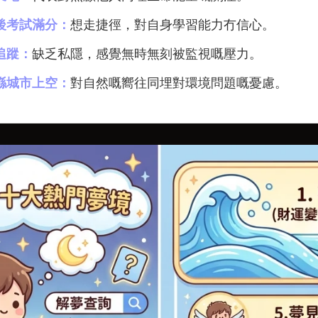
後考試滿分：
想走捷徑，對自身學習能力冇信心。
追蹤：
缺乏私隱，感覺無時無刻被監視嘅壓力。
喺城市上空：
對自然嘅嚮往同埋對環境問題嘅憂慮。