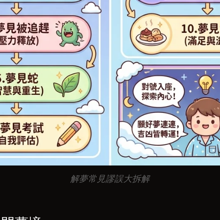
解夢常見謬誤大拆解