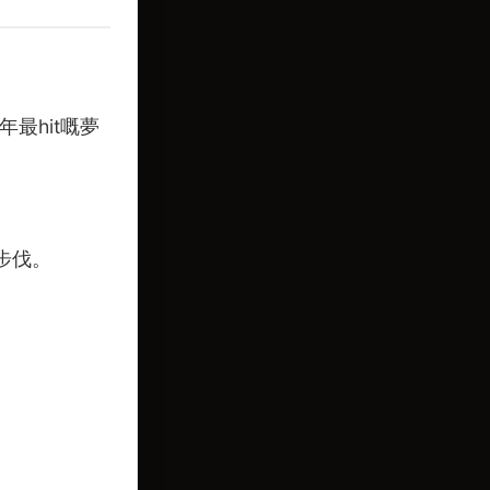
最hit嘅夢
步伐。
。