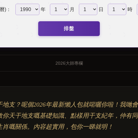
曆)：
年
月
日
時
排盤
2026
大師專欄
干地支？呢個2026年最新懶人包就啱曬你啦！我哋會
教你天干地支嘅基礎知識、點樣用干支紀年，仲有同
生肖嘅關係。內容超實用，包你一睇就明！