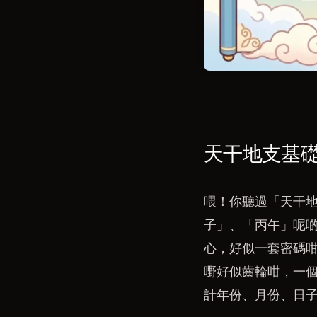
天干地支基
喂！你聽過「天干
子」、「丙午」呢
心，好似一套密碼
嘢好似齒輪咁，一
計年份、月份、日