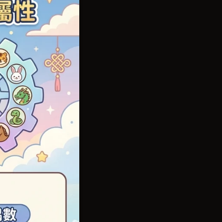
平衡、組合關
時辰嘅天干由
曆法計算，轉
到干支，例如
二條經絡。根
半功倍。