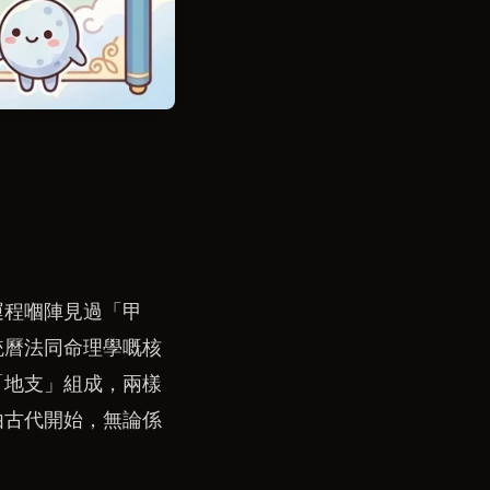
運程嗰陣見過「甲
統曆法同命理學嘅核
「地支」組成，兩樣
由古代開始，無論係