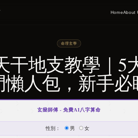
務
Home
About 
命理玄學
26天干地支教學｜5
門懶人包，新手必
玄燊師傅 - 免費AI八字算命
性別：
男
女