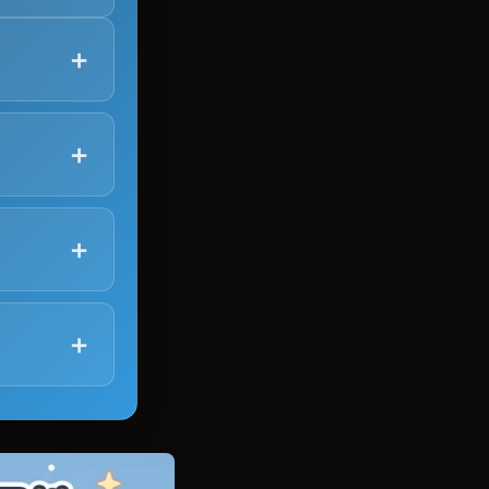
嘅一套符號系
行之間存在
數為陰。
時。
巳(蛇)、午
學嘅儒略日數