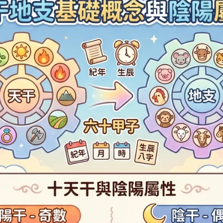
係「八字算命」，透過分析四柱八個字嘅五行生剋、陰陽
、寅、辰、午、申、戌
金屬表面喺溫差大時會凝結水珠)
日分為十二個時辰，每個時辰兩個鐘，用一個地支表示。
一個人嘅性格、事業、姻緣、健康等運勢起伏。
干決定。
、卯、巳、未、酉、亥
水可以滋潤樹木生長)
就係將你輸入嘅公曆（新曆）生日時間，透過複雜嘅天文
coming Cycle)
考慮時間（理氣）同空間（巒頭）嘅配合。理氣部分常用
四柱干支。
約、剋制。好似天敵一樣。
」就係用干支曆法去計算唔同時間嘅地運旺衰。
斧頭可以劈開樹木)
樹根可以穿透泥土)
」學說認為，人體嘅氣血會喺十二個時辰，分別流注到十
泥土可以阻擋水流)
做適當嘅養生（例如咩時間瞓覺、咩時間食嘢），可以事
水可以淋熄火)
烈火可以熔化金屬)