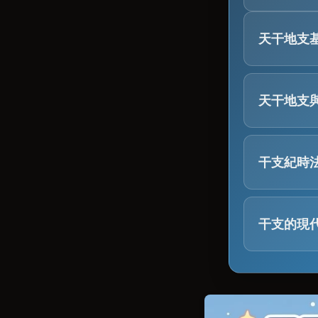
天干地支
天干地支，
統。佢係八
天干地支
天干 (Heavenl
每個天干同
共十個：甲
「相生」同
干支紀時
陽幹：
甲 
五行相生 (Gener
八字，又叫
陰幹：
乙 
代表互相促
干支的現
年柱：
根
地支 (Earthly 
木生火 (
月柱：
根
天干地支唔
共十二個，對應
火生土 (
日柱：
干
命理學
(馬)、未(羊
土生金 (
（Julia