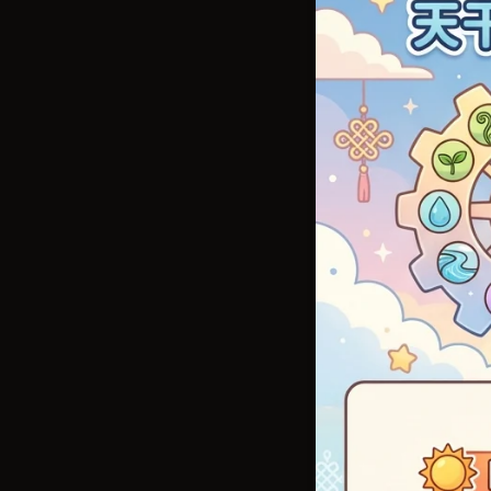
最出名嘅就
陽支：
子
金生水 (
時柱：
一
係，去推斷
日柱嘅天
陰支：
醜
水生木 (
風水學
呢個小工具
五行相剋 (Over
風水佈局會
換成對應嘅
代表互相制
「三元九運
金剋木 (
中醫養生
木剋土 (
「子午流注
土剋水 (
據唔同時辰
水剋火 (
火剋金 (