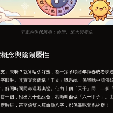
干支的現代應用：命理、風水與養生
礎概念與陰陽屬性
地支」未呀？就算唔係好熟，都一定喺啲賀年揮春或者睇
啲字眼啦。其實呢套簡稱「干支」嘅系統，係我哋中國傳
咁，解開時間同命運嘅奧祕。佢由十個「天干」同十二個
個搭一個，砌出六十個組合，我哋叫佢做「六十甲子」。
子定時辰，甚至係幫人算命睇八字，都係靠呢套系統㗎！