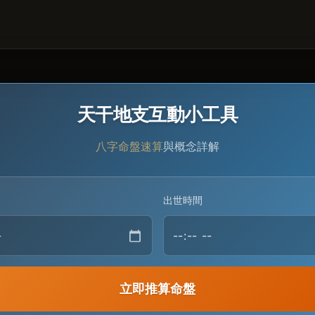
天干地支互動小工具
八字命盤速算
與概念詳解
出世時間
立即推算命盤