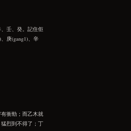
辛、壬、癸。記住佢
2)、庚(gang1)、辛
好有衝勁；而乙木就
，猛烈到不得了；丁