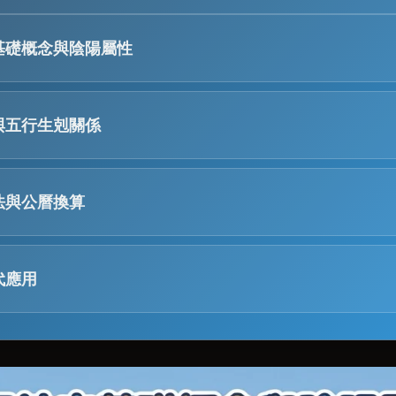
基礎概念與陰陽屬性
簡稱「干支」，係中國古代用嚟紀日、紀年、紀月、紀時
字命理學嘅基礎。
與五行生剋關係
y Stems)
地支都有對應嘅「五行」屬性：木、火、土、金、水。五
、乙、丙、丁、戊、己、庚、辛、壬、癸。單數為陽，雙
「相剋」嘅關係。
法與公曆換算
(木)、丙 (火)、戊 (土)、庚 (金)、壬 (水)
ating Cycle)
「四柱」，就係用干支嚟表示一個人出世嘅年、月、日、
(木)、丁 (火)、己 (土)、辛 (金)、癸 (水)
進、滋生。好似阿媽生仔咁。
代應用
據農曆嘅「立春」節氣為一年嘅開始。
Branches)
木頭可以燒著變火)
據二十四節氣中嘅「節」嚟劃分月份。
單止係古老嘅計時系統，至今仲廣泛應用喺唔同領域。
十二生肖：子(鼠)、醜(牛)、寅(虎)、卯(兔)、辰(龍)、
火燒完嘅灰燼變成塵土)
支紀日係連續不斷嘅，每60日一個循環。本工具使用天文
)、申(猴)、酉(雞)、戌(狗)、亥(豬)。同樣分陰陽。
金屬礦物喺土裡面形成)
n Day Number）進行精確換算。