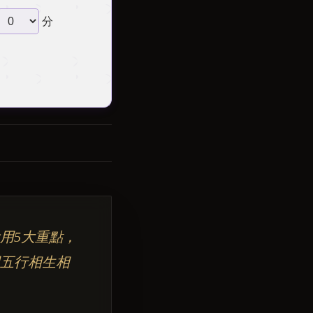
分
用5大重點，
五行相生相