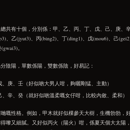
，總共有十個，分別係：甲、乙、丙、丁、戊、己、庚、
、乙(jyut3)、丙(bing2)、丁(ding1)、戊(mou6)、己(gei
(gwai3)。
係分陰陽，單數係陽，雙數係陰，好易記：
戊、庚、壬（好似啲大男人咁，夠曬剛猛、主動）
己、辛、癸（就好似啲溫柔嘅女仔咁，比較內斂、柔和）
佢哋嘅性格。例如，甲木就好似棵參天大樹，生機勃勃，
韌得嚟又細膩。又好似丙火（陽火）咁，係夏天個大太陽