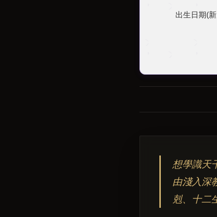
出生日期(新
想學識天
由淺入深
剋、十二