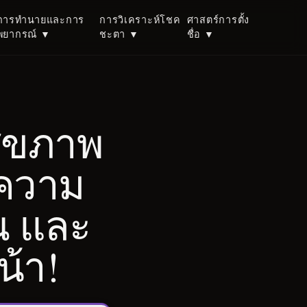
การทำนายและการ
การวิเคราะห์โชค
ศาสตร์การตั้ง
พยากรณ์
▼
ชะตา
▼
ชื่อ
▼
ูสุขภาพ
 ความ
ณ และ
น้า!