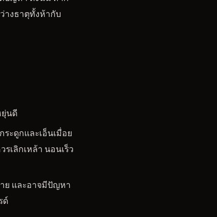
างธาตุทั้งห้ากับ
ุ่นดี
ระดูกและเอ็นเมื่อย
้ควรเลิกเหล้า นอนเร็ว
ง่าย และอาจมีปัญหา
ด์