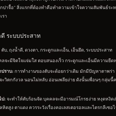
ปาจื้อ" สิ่งแรกที่ต้องทำคือทำความเข้าใจความสัมพันธ์ระหว่
งเรา
น้ำดี ระบบประสาท
:
ตับ, ถุงน้ำดี, ดวงตา, กระดูกและเอ็น, เอ็นยึด, ระบบประสาท
คลจะมีจิตใจแจ่มใส ตอบสนองเร็ว กระดูกและเอ็นมีความยืดหย
ูกปราบ:
การทำงานของตับจะด้อยกว่าเดิม มักมีปัญหาตาพร่า ก
จะวิตกกังวล นอนไม่หลับ อ่อนเพลียง่าย ดังนั้นเพื่อนๆ กลุ่มนี
ไป:
จะทำให้ตับร้อนจัด บุคคลจะมีอารมณ์โกรธง่าย หงุดหงิด
ลหิตสูง ตาแดง ควรระวังเรื่องคอเลสเตอรอลและไตรกลีเซอไร