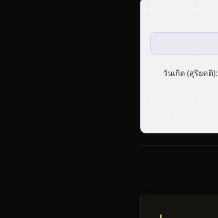
วันเกิด (สุริยคติ):