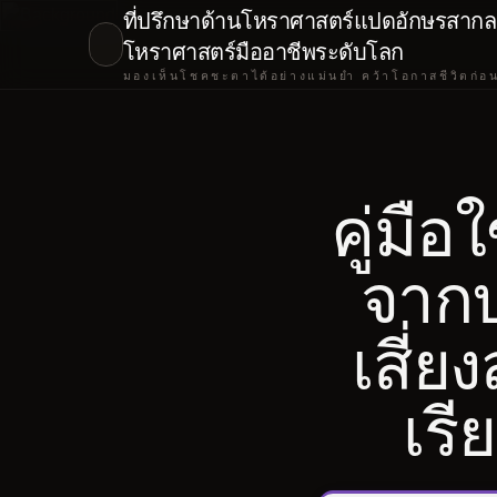
ที่ปรึกษาด้านโหราศาสตร์แปดอักษรสากล 
โหราศาสตร์มืออาชีพระดับโลก
มองเห็นโชคชะตาได้อย่างแม่นยำ คว้าโอกาสชีวิตก่อ
คู่มือ
จากป
เสี่
เรี