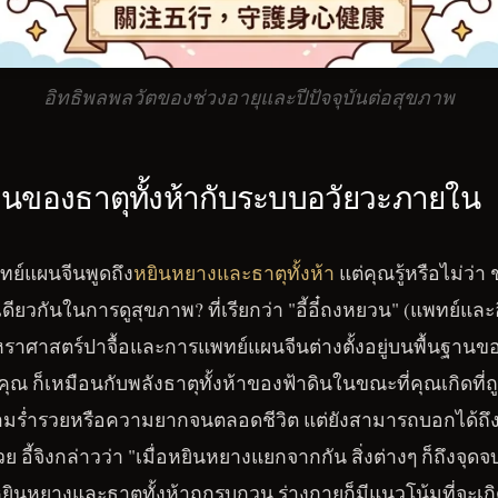
อิทธิพลพลวัตของช่วงอายุและปีปัจจุบันต่อสุขภาพ
านของธาตุทั้งห้ากับระบบอวัยวะภายใน
ย์แผนจีนพูดถึง
หยินหยางและธาตุทั้งห้า
แต่คุณรู้หรือไม่ว่า 
ียวกันในการดูสุขภาพ? ที่เรียกว่า "อี้อี๋ถงหยวน" (แพทย์และอี
์โหราศาสตร์ปาจื้อและการแพทย์แผนจีนต่างตั้งอยู่บนพื้นฐา
คุณ ก็เหมือนกับพลังธาตุทั้งห้าของฟ้าดินในขณะที่คุณเกิดที่ถ
ามร่ำรวยหรือความยากจนตลอดชีวิต แต่ยังสามารถบอกได้ถึ
ย อี้จิงกล่าวว่า "เมื่อหยินหยางแยกจากกัน สิ่งต่างๆ ก็ถึงจุด
ินหยางและธาตุทั้งห้าถูกรบกวน ร่างกายก็มีแนวโน้มที่จะเกิ