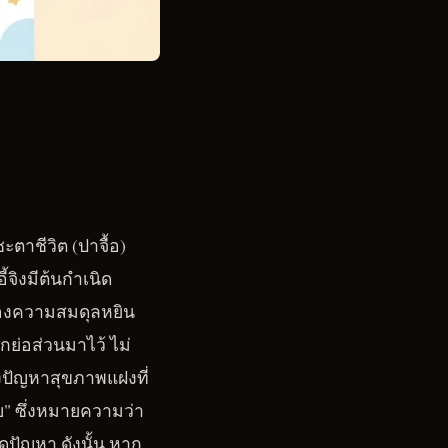
ชะตาชีวิต (ปาจื้อ)
้จิงมีต้นกำเนิด
นของความสมดุลหยิน
ูกย่อส่วนมาไว้ ไม่
งปัญหาสุขภาพแฝงที่
จบ" ซึ่งหมายความว่า
ดปัญหา ดังนั้น หาก