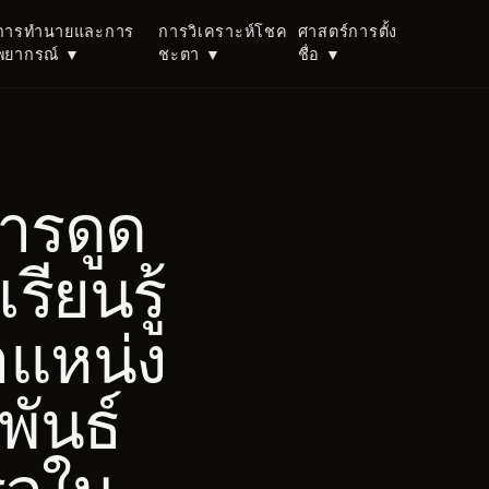
การทำนายและการ
การวิเคราะห์โชค
ศาสตร์การตั้ง
พยากรณ์
▼
ชะตา
▼
ชื่อ
▼
การดูด
รียนรู้
ำแหน่ง
ันธ์