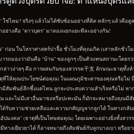
รดูดวงบุตรด้วยปาจื้อ: ตำแหน่งบุตรแล
" ใช่ไหม? จริงๆ แล้วไม่ได้ซับซ้อนอย่างที่คิด หลักๆ แล้วคือดูสอ
กอย่างคือ "ดาวบุตร" มาลองแยกแยะทีละอย่างกัน!
ร" ก่อน ในโหราศาสตร์ปาจื้อ ชั่วโมงที่คุณเกิด (เสาหลักชั่วโม
มารถมองว่ามันคือ "บ้าน" ของลูกๆ เป็นตัวแทนสถานะโดยร
 กล่าวง่ายๆ คือ การผสมกันของสวรรค干支 ลักษณะธาตุทั้งห้า
ตุที่ให้คุณประโยชน์ต่อคุณ) ในแผนภูมิชะตาของคุณหรือไม่ นี่
ูกมีสัมพันธ์ลึกซึ้งแค่ไหน ลูกจะประสบความสำเร็จหรือไม่ หา
 และไม่มีเสาอื่นมาชงหรือปะทะมัน ก็มักจะหมายถึงคุณมีสัมพั
ด้รับความช่วยเหลือและความกตัญญูจากลูกได้ ในทางกลับ
ป็นอัปมงคล" (ธาตุที่เป็นโทษต่อคุณ) โดยเฉพาะอย่างยิ่งทั้งส
่มีทางเยียวยาได้ ก็อาจหมายถึงสัมพันธ์กับลูกบางเบา หรือยา