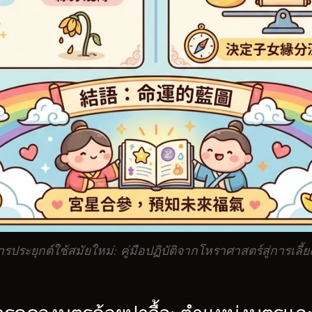
รประยุกต์ใช้สมัยใหม่: คู่มือปฏิบัติจากโหราศาสตร์สู่การเลี้ย