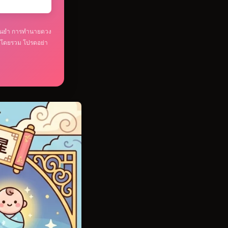
ดแม่นยำ การทำนายดวง
หมดโดยรวม โปรดอย่า