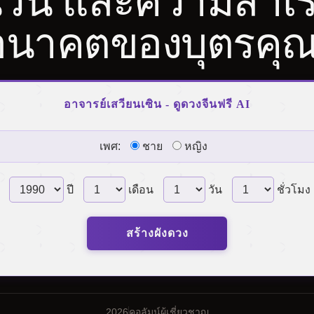
วน และความสำเร
อนาคตของบุตรคุณ
อาจารย์เสวียนเซิน - ดูดวงจีนฟรี AI
เพศ:
ชาย
หญิง
ปี
เดือน
วัน
ชั่วโมง
สร้างผังดวง
2026
คอลัมน์ผู้เชี่ยวชาญ