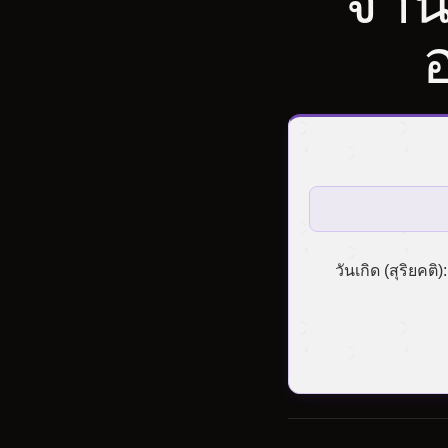
จำน
วันเกิด (สุริยคติ):