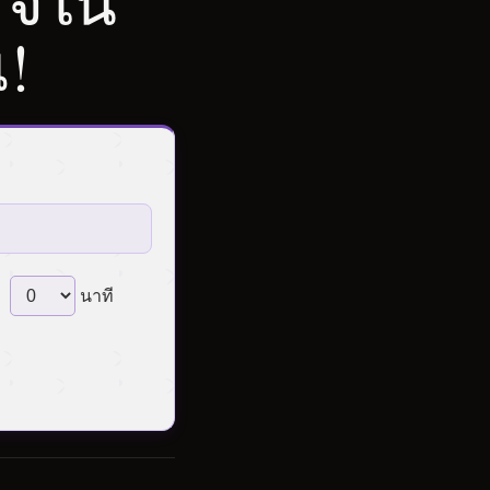
็จใน
!
นาที