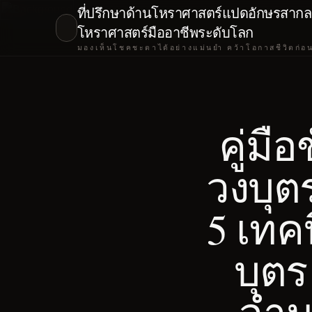
ที่ปรึกษาด้านโหราศาสตร์แปดอักษรสากล 
โหราศาสตร์มืออาชีพระดับโลก
มองเห็นโชคชะตาได้อย่างแม่นยำ คว้าโอกาสชีวิตก่อ
คู่มื
วงบุตร
5 เทค
บุต