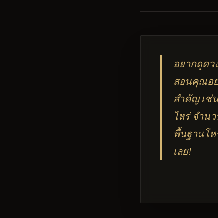
อยากดูดวงส
สอนคุณอย่า
สำคัญ เช่น
ไหร่ จำนว
พื้นฐานโหร
เลย!