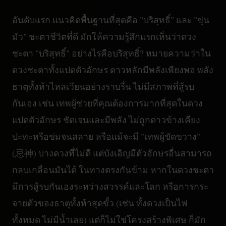
อันดับแรก แนวคิดพื้นฐานที่สุดคือ "บริสุทธิ์" และ "ขุ่น
มัว" ชะตาชีวิตที่ดี มักให้ความรู้สึกแรกเห็นว่าดวง
ชะตา "บริสุทธิ์" อย่างไรคือบริสุทธิ์? หมายความว่าใน
ดวงชะตาทั้งแปดตัวอักษร ดาวหลักมีพลังเพียงพอ พลัง
ธาตุทั้งห้าไหลเวียนอย่างราบรื่น ไม่มีสภาพที่สู้รบ
กันเอง เช่น เทพผู้ช่วยที่คุณต้องการมากที่สุดในดวง
แปดตัวอักษร ชัดเจนและมีพลัง ไม่ถูกดาวข้างเคียง
ปะทะหรือข่มจนสลาย หรือแม้จะมี "เทพผู้ขัดขวาง"
(忌神) บางดวงที่ไม่ดี แต่บังเอิญมีตัวอักษรอื่นสามารถ
กลบเกลื่อนมันได้ ในทางตรงกันข้าม หากในดวงชะตา
มีการสู้รบกันเองระหว่างสวรรค์และโลก หรือการกระ
จายตัวของธาตุทั้งห้าสุดขั้ว (เช่น ทั้งดวงเป็นไฟ
ทั้งหมด ไม่มีน้ำเลย) แต่ก็ไม่ใช่โครงสร้างพิเศษ ก็มัก