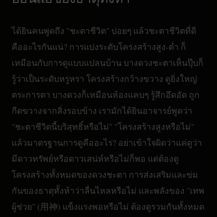
ได้ยินคนพูดถึง "ชะตาชีวิต" บ่อยๆ แล้วชะตาชีวิตที่ดี
คืออะไรกันแน่? การแบ่งระดับโครงสร้างสูง-ต่ำ ก็
เหมือนกับการดูแบบแปลนบ้าน บางดวงชะตาเห็นปุ๊บก็
รู้ว่าเป็นระดับหรูหรา โครงสร้างกว้างขวาง ดูยิ่งใหญ่
ตระการตา บางดวงก็เหมือนห้องแคบๆ รู้สึกอึดอัด ถูก
กีดขวางจากสิ่งรอบข้าง เรามักได้ยินอาจารย์พูดว่า
"ชะตาชีวิตนี้บริสุทธิ์หรือไม่" "โครงสร้างสูงหรือไม่"
แล้วมาตรฐานการดูคืออะไร? อย่าเข้าใจผิดว่าแค่ดูว่า
มีดาวทรัพย์หรือดาวเสน่ห์หรือไม่ก็พอ แต่ต้องดู
โครงสร้างทั้งหมดของดวงชะตา การส่งเสริมและข่ม
กันของธาตุทั้งห้าว่าลื่นไหลหรือไม่ และพลังของ "เทพ
ผู้ช่วย" (用神) แข็งแรงพอหรือไม่ ต้องดูรวมกันทั้งหมด