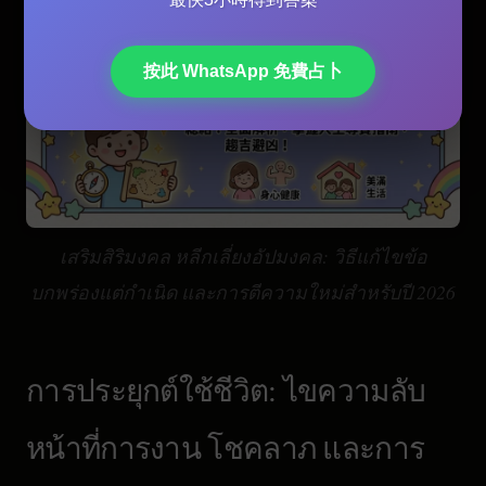
按此 WhatsApp 免費占卜
เสริมสิริมงคล หลีกเลี่ยงอัปมงคล: วิธีแก้ไขข้อ
บกพร่องแต่กำเนิด และการตีความใหม่สำหรับปี 2026
การประยุกต์ใช้ชีวิต: ไขความลับ
หน้าที่การงาน โชคลาภ และการ