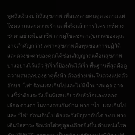
พูดถึงเงินจบ ก็ถึงสุขภาพ เพื่อนหลายคนดูดวงถามแต่
โชคลาภและความรัก แต่ที่จริงแล้วการวิเคราะห์ดวง
ชะตาอย่างมืออาชีพ การดูโชคชะตาสุขภาพของคุณ
อาจสำคัญกว่า! เพราะสุขภาพคือทุนของการปฏิวัติ
และดวงชะตาของคุณได้ซ่อนสัญญาณเตือนสุขภาพ
บางอย่างไว้แล้ว รู้เร็วก็ป้องกันได้เร็ว พื้นฐานที่สุดคือดู
ความสมดุลของธาตุทั้งห้า ตัวอย่างเช่น ในดวงแปดตัว
อักษร "ไฟ" ร้อนแรงเกินไปและไม่มีน้ำมาสมดุล อาจ
บ่งชี้ว่าต้องระวังเป็นพิเศษเกี่ยวกับหัวใจและหลอด
เลือด ดวงตา ในทางตรงกันข้าม หาก "น้ำ" แรงเกินไป
และ "ไฟ" อ่อนเกินไป ต้องระวังปัญหากับไต ระบบทาง
เดินปัสสาวะ จื๋อเว่ยโต่วซู่ดูละเอียดยิ่งขึ้น ตำแหน่งโรค