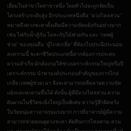
เยี่ยมในสาขาใดสาขาหนึ่ง โดยทั่วไปจะถูกจัดเป็น
โครงสร้างระดับสูง อีกประเภทหนึ่งคือ "ดวงไหลสวน"
หมายถึงดวงชะตาดั้งเดิมมีความขัดแย้งกันอย่างมาก
เช่น ไฟกับน้ำสู้กัน โลหะกับไม้ฟาดกัน และ "เทพผู้
ช่วย" ของคุณคือ "ผู้ไกล่เกลี่ย" ที่ต้องไปประนีประนอม
สงครามนี้ ชะตาชีวิตประเภทนี้หากต้องการประสบ
ความสำเร็จ มักต้องรอให้ช่วงเคราะห์กรรมใหญ่หรือปี
เคราะห์กรรม นำพาองค์ประกอบสำคัญของการไกล่
เกลี่ย (เทพผู้ช่วย) มา จึงจะสามารถคลี่คลายความขัด
แย้งและทะยานขึ้นได้ ดังนั้น ผู้ที่มีดวงไหลสวน ความ
ผันผวนในชีวิตจะยิ่งใหญ่เป็นพิเศษ ความรู้สึกผิดหวัง
ในวัยหนุ่มสาวอาจรุนแรงมาก การที่อาจารย์ผู้มีความ
สามารถช่วยคุณดูดวงชะตา ตัดสินการไหลตาม-สวน
และหาเทพผู้ช่วยให้ถูกต้อง นับเป็นความสามารถที่แท้