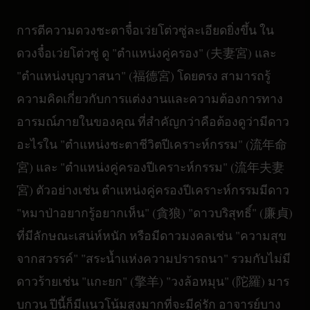
การตีความดวงชะตาจื๋อเว่ยโต่วซู่ละเอียดยิ่งขึ้น ใน
ดวงจื๋อเว่ยโต่วซู่ ดู "ตำแหน่งคู่ครอง" (夫妻宮) และ
"ตำแหน่งบุญวาสนา" (福德宮) โดยตรง สามารถรู้
ความคิดเกี่ยวกับการแต่งงานและความต้องการทาง
อารมณ์ภายในของคุณ ที่สำคัญกว่าคือต้องดูว่ามีดาว
อะไรใน "ตำแหน่งชะตาชีวิตปีเคราะห์กรรม" (流年命
宮) และ "ตำแหน่งคู่ครองปีเคราะห์กรรม" (流年夫妻
宮) ตัวอย่างเช่น ตำแหน่งคู่ครองปีเคราะห์กรรมมีดาว
"หมาป่าอยากรู้อยากเห็น" (貪狼) "ดาวบริสุทธิ์" (廉貞)
ที่มีลักษณะเสน่ห์หนัก หรือมีดาวมงคลเช่น "ความสุข
จากสวรรค์" "สระน้ำแห่งความปรารถนา" รวมกับไม่มี
ดาวร้ายเช่น "แกะยก" (擎羊) "วงล้อหมุน" (陀羅) มาร
บกวน ปีนี้ก็มีแนวโน้มสูงมากที่จะมีคู่รัก อาจารย์บาง