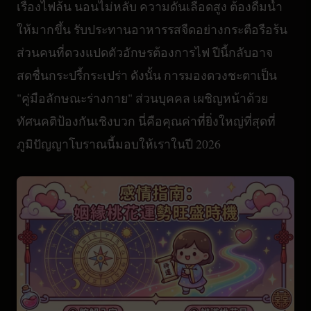
เรื่องไฟล้น นอนไม่หลับ ความดันเลือดสูง ต้องดื่มน้ำ
ให้มากขึ้น รับประทานอาหารรสจืดอย่างกระตือรือร้น
ส่วนคนที่ดวงแปดตัวอักษรต้องการไฟ ปีนี้กลับอาจ
สดชื่นกระปรี้กระเปร่า ดังนั้น การมองดวงชะตาเป็น
"คู่มือลักษณะร่างกาย" ส่วนบุคคล เผชิญหน้าด้วย
ทัศนคติป้องกันเชิงบวก นี่คือคุณค่าที่ยิ่งใหญ่ที่สุดที่
ภูมิปัญญาโบราณนี้มอบให้เราในปี 2026