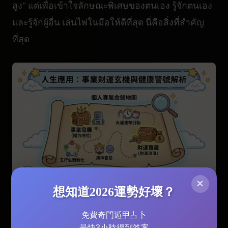
สูง" แต่เพื่อเข้าใจลักษณะพิเศษของตนเอง รู้จักตนเอง
และรู้จักผู้อื่น เล่นไพ่ในมือให้ดีที่สุด นี่คือสิ่งที่สำคัญ
ที่สุด
×
想知道2026運勢好壞？
免費奇門遁甲占卜
最快3小時得到答案