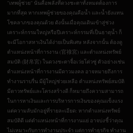
"เทพผู้ช่วย" นั่นคือพลังที่ดวงชะตาทั้งหมดต้องการ
มากที่สุด หากเทพผู้ช่วยของคุณคือน้ำ และน้ำยังแทน
โชคลาภของคุณด้วย ดังนั้นเมื่อคุณเดินเข้าสู่ช่วง
เคราะห์กรรมใหญ่หรือปีเคราะห์กรรมที่เป็นธาตุน้ำ ก็
จะมีโอกาสหาเงินได้ง่ายเป็นพิเศษ หลังจากนั้น ต้องดู
ตำแหน่งหน้าที่การงาน (官祿宮) และตำแหน่งทรัพย์
สมบัติ (財帛宮) ในดวงชะตาจื๋อเว่ยโต่วซู่ ตัวอย่างเช่น
ตำแหน่งหน้าที่การงานมีดาวมงคล อาจหมายถึงการ
ทำงานราบรื่น มีผู้ใหญ่ช่วยเหลือ ตำแหน่งทรัพย์สมบัติ
มีดาวทรัพย์และโครงสร้างดี ก็หมายถึงความสามารถ
ในการหาเงินและการบริหารการเงินของคุณแข็งแรง
แต่ความลับมักอยู่ที่รายละเอียด: หากตำแหน่งทรัพย์
สมบัติดี แต่ตำแหน่งหน้าที่การงานแย่ อาจบ่งชี้ว่าคุณ
ไม่เหมาะกับการทำงานประจำ แต่การทำธุรกิจ ทำงาน