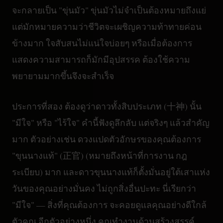
จะกลายเป็น "ขุ่นมัว" ขุ่นมัวไม่จำเป็นต้องหมายถึงแย่
แต่มักหมายความว่าชีวิตจะเผชิญความท้าทายค่อน
ข้างมาก ใจสับสนไม่แน่ใจบ่อยๆ หรือเมื่อต้องการ
แสดงความสามารถก็มักมีอุปสรรค ต้องใช้ความ
พยายามมากขึ้นจึงจะสำเร็จ
ประการที่สอง ต้องดูว่าดาวทั้งสิบประเภท (十神) นั้น
"มีใจ" หรือ "ไร้ใจ" คำนี้ฟังดูลึกลับ แต่จริงๆ แล้วสำคัญ
มาก ตัวอย่างเช่น ดวงแปดตัวอักษรของคุณต้องการ
"ขุนนางแท้" (正官) (หมายถึงหน้าที่การงาน กฎ
ระเบียบ) มาก และดาวขุนนางแท้ก็ตั้งมั่นอยู่ใต้เสาแห่ง
วันของคุณอย่างมั่นคง ไม่ถูกสิ่งอื่นปะทะ นี่เรียกว่า
"มีใจ" — สิ่งที่คุณต้องการ จะคอยดูแลคุณอย่างดีใกล้
ตัวคุณ อีกตัวอย่างหนึ่ง คุณทำงานด้านสร้างสรรค์