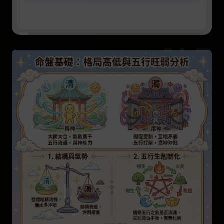
พื้นฐานดวงชะตา: วิเคราะห์ระดับโครงสร้าง
และความเข้มแข็งของธาตุทั้งห้า
การประยุกต์ใช้ในชีวิต: ความลับแห่งการงาน
โชคลาภ และสัญญาณเตือนสุขภาพ