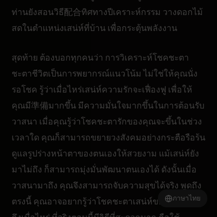
ท่านยังสอนวิธี配合ทิศทางปีเคราะห์กรรม วางดอกไม้
สดในตำแหน่งเสน่ห์ที่บ้าน เพื่อกระตุ้นพลังงาน
สุดท้าย ต้องบอกทุกคนว่า การวิเคราะห์โชคชะตา
ชะตาชีวิตเป็นการพยากรณ์แนวโน้ม ไม่ใช่ให้คุณนั่ง
รอโชค รู้ว่าเมื่อไหร่เสน่ห์ความรักจะเฟื่องฟู เพื่อให้
คุณมี準備มากขึ้น มีความมั่นใจมากขึ้นในการต้อนรับ
วาสนา เมื่อคุณรู้ว่าโชคชะตารักของคุณจะขึ้นในช่วง
เวลาใด คุณก็สามารถขยายวงสังคมอย่างกระตือรือร้น
ดูแลรูปร่างหน้าตาของตนเองให้สวยงาม แม้เสน่ห์ยัง
มาไม่ถึง ก็สามารถมุ่งมั่นพัฒนาตนเองได้ ดังนั้นเมื่อ
วาสนามาถึง คุณจึงสามารถจับความสุขได้จริง พูดถึง
ภาษาไทย
ตรงนี้ คุณอาจอยากรู้ว่าโชคชะตาเสน่ห์ของคุณจะมา