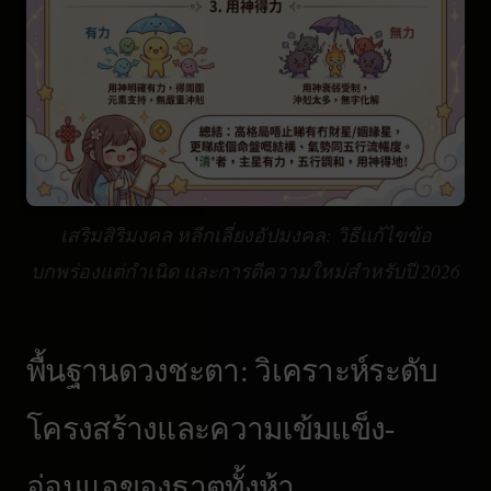
แนวทางความรัก: โอกาสและช่วงเวลาแห่ง
ความรุ่งเรืองของความรักและเสน่ห์
คู่มือแก้ไขปัญหาทางปฏิบัติในการจัดดวงชะตา
เสริมสิริมงคล หลีกเลี่ยงอัปมงคล: วิธีแก้ไขข้อ
บกพร่องแต่กำเนิด และการตีความใหม่สำหรับปี 2026
เสริมสิริมงคล: การแก้ไขข้อบกพร่องแต่กำเนิด
พื้นฐานดวงชะตา: วิเคราะห์ระดับ
และปี 2026
โครงสร้างและความเข้มแข็ง-
อ่อนแอของธาตุทั้งห้า