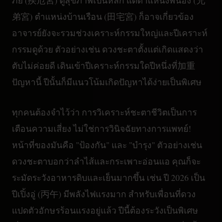
ภัย (疾厄宮) ดูสุขภาพเป็นหลัก แต่ตำแหน่งพี่น้อง (兄
弟宮) ตำแหน่งบ้านเรือน (田宅宮) ก็อาจเกี่ยวข้อง
อาจารย์ยังจะรวมช่วงเคราะห์กรรมใหญ่และปีเคราะห์
กรรมดูด้วย ตัวอย่างเช่น ดวงชะตาตั้งแต่เกิดแสดงว่า
ตับไม่ค่อยดี เดินเข้าปีเคราะห์กรรมใดปีหนึ่งที่加重
ปัญหานี้ ปีนั้นก็มีแนวโน้มเกิดปัญหาได้ง่ายเป็นพิเศษ
ทุกคนต้องจำไว้ว่า การวิเคราะห์ชะตาชีวิตเป็นการ
เตือนความเสี่ยง ไม่ใช่การวินิจฉัยทางการแพทย์!
หน้าที่ของมันคือ "ป้องกัน" และ "บำรุง" ตัวอย่างเช่น
ดวงชะตาบอกว่าลำไส้และกระเพาะอ่อนแอ คุณก็จะ
ระมัดระวังอาหารดิบและเย็นมากขึ้น เช่น ปี 2026 เป็น
ปีเปิ้งอู่ (丙午) มีพลังไฟแรงมาก สำหรับเพื่อนที่ดวง
แปดตัวอักษรร้อนแรงอยู่แล้ว ปีนี้ต้องระวังเป็นพิเศษ