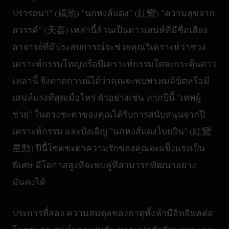
ปรารถนา" (咸池) "นกหงส์แดง" (紅鸞) "ความสุขจาก
สวรรค์" (天喜) เหล่านี้ล้วนเป็นดาวเสน่ห์ที่มีชื่อเสียง
อาจารย์ที่มีประสบการณ์จะช่วยคุณวิเคราะห์ว่าช่วง
เคราะห์กรรมใหญ่หรือปีเคราะห์กรรมใดจะกระตุ้นดาว
เหล่านี้ จึงคาดการณ์ได้ว่าคุณจะพบพรหมลิขิตหรือมี
เสน่ห์แรงที่สุดเมื่อไหร่ ตัวอย่างเช่น หากปีนี้ "เทพผู้
ช่วย" ในดวงชะตาของคุณได้รับการสนับสนุนจากปี
เคราะห์กรรม และบังเอิญ "นกหงส์แดงโบยบิน" (紅鸞
星動) ปีนี้โชคชะตาความรักของคุณจะแข็งแรงเป็น
พิเศษ มีโอกาสสูงที่จะพบคู่ที่สามารถพัฒนาอย่าง
มั่นคงได้
ประการที่สอง ความสมดุลของธาตุทั้งห้ามีอิทธิพลต่อ