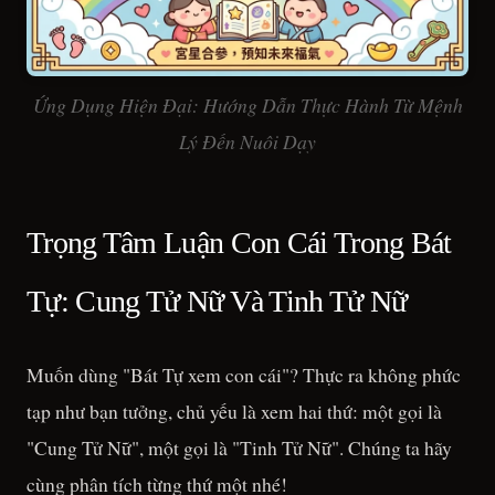
Ứng Dụng Hiện Đại: Hướng Dẫn Thực Hành Từ Mệnh
Lý Đến Nuôi Dạy
Trọng Tâm Luận Con Cái Trong Bát
Tự: Cung Tử Nữ Và Tinh Tử Nữ
Muốn dùng "Bát Tự xem con cái"? Thực ra không phức
tạp như bạn tưởng, chủ yếu là xem hai thứ: một gọi là
"Cung Tử Nữ", một gọi là "Tinh Tử Nữ". Chúng ta hãy
cùng phân tích từng thứ một nhé!