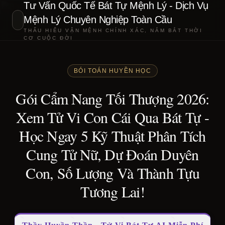
Tư Vấn Quốc Tế Bát Tự Mệnh Lý - Dịch Vụ
Mệnh Lý Chuyên Nghiệp Toàn Cầu
THẤU HIỂU VẬN MỆNH CHÍNH XÁC, NẮM BẮT THỜI
CƠ CUỘC ĐỜI
BÓI TOÁN HUYỀN HỌC
Gói Cẩm Nang Tối Thượng 2026:
Xem Tử Vi Con Cái Qua Bát Tự -
Học Ngay 5 Kỹ Thuật Phân Tích
Cung Tử Nữ, Dự Đoán Duyên
Con, Số Lượng Và Thành Tựu
Tương Lai!