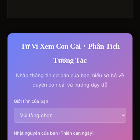
Tử Vi Xem Con Cái・Phân Tích
Tương Tác
Nhập thông tin cơ bản của bạn, hiểu sơ bộ về
duyên con cái và hướng dạy dỗ
Giới tính của bạn
Nhật nguyên của bạn (Thiên can ngày)