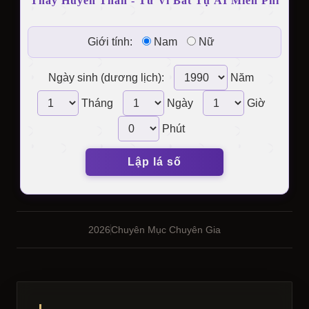
Thầy Huyền Thần - Tử Vi Bát Tự AI Miễn Phí
Giới tính:
Nam
Nữ
Ngày sinh (dương lịch):
Năm
Tháng
Ngày
Giờ
Phút
Lập lá số
2026
Chuyên Mục Chuyên Gia