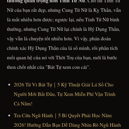
thường quan trọng hơn Tinh Tử Nữ
. Cho dù Tinh Tử
Nữ của bạn rất đẹp, nhưng Cung Tử Nữ là Kỵ Thần, vẫn
là mất nhiều hơn được; ngược lại, nếu Tinh Tử Nữ bình
thường, nhưng Cung Tử Nữ lại chính là Hỷ Dụng Thần,
vậy vẫn là chuyện tốt nhiều hơn. Vì vậy, phán đoán
chính xác Hỷ Dụng Thần của lá số mình, rồi phân tích
mối quan hệ của nó với Thời Trụ của bạn, mới là bước
then chốt nhất của "Bát Tự xem con cái".
2026 Tử Vi Bát Tự｜5 Kỹ Thuật Giải Lá Số Cho
Người Mới Bắt Đầu, Tự Xem Miễn Phí Vận Trình
Cả Năm!
Tra Cứu Ngũ Hành｜5 Bí Quyết Phải Học Năm
2026! Hướng Dẫn Bạn Dễ Dàng Nhìn Rõ Ngũ Hành