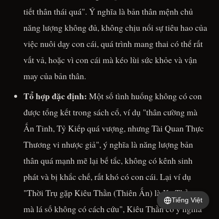
tiết thân thái quá". Ý nghĩa là bản thân mệnh chủ
năng lượng không đủ, không chịu nổi sự tiêu hao của
việc nuôi dạy con cái, quá trình mang thai có thể rất
vất vả, hoặc vì con cái mà kéo lùi sức khỏe và vận
may của bản thân.
Tổ hợp đặc định:
Một số tình huống không có con
được tổng kết trong sách cổ, ví dụ "thân cường mà
Ấn Tinh, Tỷ Kiếp quá vượng, nhưng Tài Quan Thực
Thương vi nhược giả", ý nghĩa là năng lượng bản
thân quá mạnh mẽ lại bế tắc, không có kênh sinh
phát và bị khắc chế, rất khó có con cái. Lại ví dụ
"Thời Trụ gặp Kiêu Thần (Thiên Ấn) là Kỵ Thần,
Tiếng Việt
mà lá số không có cách cứu", Kiêu Thần có ý nghĩa