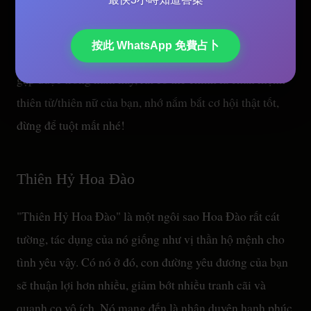
có đối tượng ổn định, lại vừa gặp Lưu Niên (ví dụ năm
2026
) đi đến Chính Duyên Hoa Đào, cơ hội kết hôn là
按此 WhatsApp 免費占卜
rất lớn! Các bạn còn độc thân cũng đừng lo, đối tượng
gặp được trong năm này, rất có thể chính là chân mệnh
thiên tử/thiên nữ của bạn, nhớ nắm bắt cơ hội thật tốt,
đừng để tuột mất nhé!
Thiên Hỷ Hoa Đào
"Thiên Hỷ Hoa Đào" là một ngôi sao Hoa Đào rất cát
tường, tác dụng của nó giống như vị thần hộ mệnh cho
tình yêu vậy. Có nó ở đó, con đường yêu đương của bạn
sẽ thuận lợi hơn nhiều, giảm bớt nhiều tranh cãi và
quanh co vô ích. Nó mang đến là nhân duyên hạnh phúc