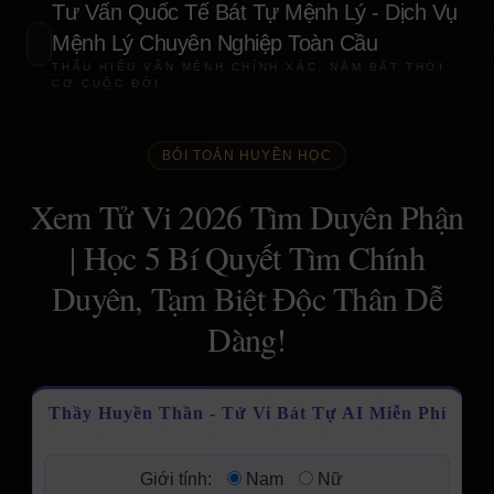
Tư Vấn Quốc Tế Bát Tự Mệnh Lý - Dịch Vụ
Mệnh Lý Chuyên Nghiệp Toàn Cầu
THẤU HIỂU VẬN MỆNH CHÍNH XÁC, NẮM BẮT THỜI
CƠ CUỘC ĐỜI
BÓI TOÁN HUYỀN HỌC
Xem Tử Vi 2026 Tìm Duyên Phận
| Học 5 Bí Quyết Tìm Chính
Duyên, Tạm Biệt Độc Thân Dễ
Dàng!
Thầy Huyền Thần - Tử Vi Bát Tự AI Miễn Phí
Giới tính:
Nam
Nữ