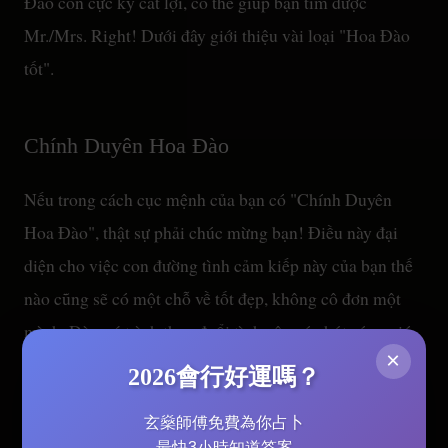
Đào còn cực kỳ cát lợi, có thể giúp bạn tìm được
Mr./Mrs. Right! Dưới đây giới thiệu vài loại "Hoa Đào
tốt".
Chính Duyên Hoa Đào
Nếu trong cách cục mệnh của bạn có "Chính Duyên
Hoa Đào", thật sự phải chúc mừng bạn! Điều này đại
diện cho việc con đường tình cảm kiếp này của bạn thế
nào cũng sẽ có một chỗ về tốt đẹp, không cô đơn một
mình. Dù quá trình theo đuổi tình yêu có chút sóng gió,
×
như đi tàu lượn siêu tốc, nhưng vì có ngôi sao này bảo
2026會行好運嗎？
hộ, cuối cùng nhất định sẽ tìm được người thật lòng yêu
玄燊師傅免費為你占卜
bạn để chung sống lâu dài. Vì vậy, nếu bản thân bạn đã
最快3小時知道答案