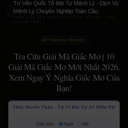
Tư Vấn Quốc Tế Bát Tự Mệnh Lý - Dịch Vụ
Mệnh Lý Chuyên Nghiệp Toàn Cầu
THẤU HIỂU VẬN MỆNH CHÍNH XÁC, NẮM BẮT THỜI
CƠ CUỘC ĐỜI
BÓI TOÁN HUYỀN HỌC
Tra Cứu Giải Mã Giấc Mơ | 10
Giải Mã Giấc Mơ Mới Nhất 2026,
Xem Ngay Ý Nghĩa Giấc Mơ Của
Bạn!
Thầy Huyền Thần - Tử Vi Bát Tự AI Miễn Phí
Giới tính:
Nam
Nữ