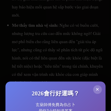
hay báo hiệu mối quan hệ sắp bước vào giai đoạn
mới.
Mơ thấy tìm nhà vệ sinh:
Nghe có vẻ buồn cười,
nhưng lượng tra cứu cao đến mức không ngờ! Giải
mơ phổ biến cho rằng liên quan đến "giải tỏa áp
lực", nhưng cũng có thầy sẽ phân tích từ góc độ ngũ
hành, nói có thể liên quan đến sức khỏe (đặc biệt là
hệ tiết niệu) hoặc "tiêu tiền" trong tài chính, khuyên
có thể xem vận trình sức khỏe của con giáp mình
trên lịch nông nghiệp.
×
Mơ thấy răng rụng:
Đây là giấc mơ kinh điển bất
2026會行好運嗎？
hủ. Ngoài quan niệm truyền thống cho rằng có thể
玄燊師傅免費為你占卜
liên quan đến sức khỏe người thân, giải mã giấc mơ
最快3小時知道答案