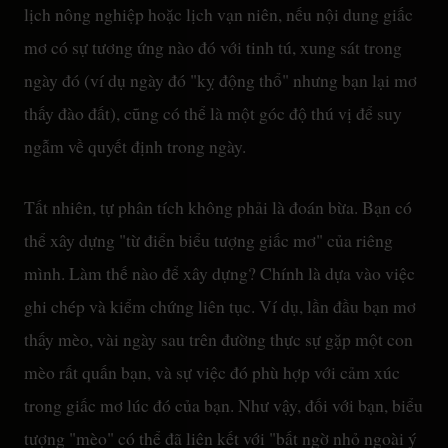
lịch nông nghiệp hoặc lịch vạn niên, nếu nội dung giấc
mơ có sự tương ứng nào đó với tinh tú, xung sát trong
ngày đó (ví dụ ngày đó "kỵ động thổ" nhưng bạn lại mơ
thấy đào đất), cũng có thể là một góc độ thú vị để suy
ngẫm về quyết định trong ngày.
Tất nhiên, tự phân tích không phải là đoán bừa. Bạn có
thể xây dựng "từ điển biểu tượng giấc mơ" của riêng
mình. Làm thế nào để xây dựng? Chính là dựa vào việc
ghi chép và kiểm chứng liên tục. Ví dụ, lần đầu bạn mơ
thấy mèo, vài ngày sau trên đường thực sự gặp một con
mèo rất quấn bạn, và sự việc đó phù hợp với cảm xúc
trong giấc mơ lúc đó của bạn. Như vậy, đối với bạn, biểu
tượng "mèo" có thể đã liên kết với "bất ngờ nhỏ ngoài ý