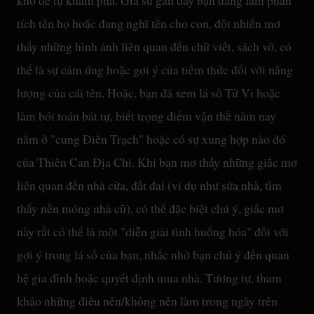
tích tên họ hoặc đang nghĩ tên cho con, đột nhiên mơ
thấy những hình ảnh liên quan đến chữ viết, sách vở, có
thể là sự cảm ứng hoặc gợi ý của tiềm thức đối với năng
lượng của cái tên. Hoặc, bạn đã xem lá số Tử Vi hoặc
làm bói toán bát tự, biết trọng điểm vận thế năm nay
nằm ở "cung Điền Trạch" hoặc có sự xung hợp nào đó
của Thiên Can Địa Chi. Khi bạn mơ thấy những giấc mơ
liên quan đến nhà cửa, đất đai (ví dụ như sửa nhà, tìm
thấy nền móng nhà cũ), có thể đặc biệt chú ý, giấc mơ
này rất có thể là một "diễn giải tình huống hóa" đối với
gợi ý trong lá số của bạn, nhắc nhở bạn chú ý đến quan
hệ gia đình hoặc quyết định mua nhà. Tương tự, tham
khảo những điều nên/không nên làm trong ngày trên