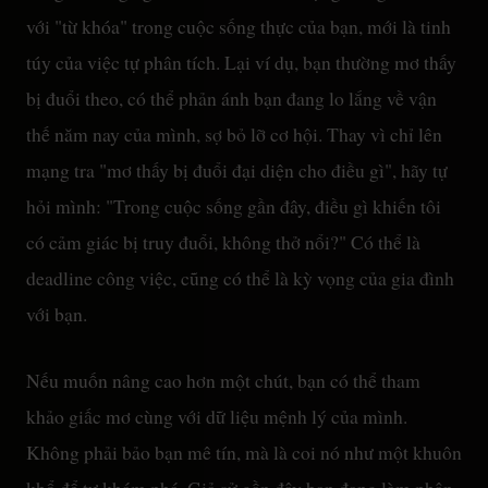
với "từ khóa" trong cuộc sống thực của bạn, mới là tinh
túy của việc tự phân tích. Lại ví dụ, bạn thường mơ thấy
bị đuổi theo, có thể phản ánh bạn đang lo lắng về vận
thế năm nay của mình, sợ bỏ lỡ cơ hội. Thay vì chỉ lên
mạng tra "mơ thấy bị đuổi đại diện cho điều gì", hãy tự
hỏi mình: "Trong cuộc sống gần đây, điều gì khiến tôi
có cảm giác bị truy đuổi, không thở nổi?" Có thể là
deadline công việc, cũng có thể là kỳ vọng của gia đình
với bạn.
Nếu muốn nâng cao hơn một chút, bạn có thể tham
khảo giấc mơ cùng với dữ liệu mệnh lý của mình.
Không phải bảo bạn mê tín, mà là coi nó như một khuôn
khổ để tự khám phá. Giả sử gần đây bạn đang làm phân