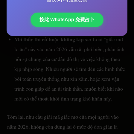
hiện đại cũng sẽ liên kết nó với sự "hao tổn" hoặc
"mất quyền nói" trong sự nghiệp tài lộc, khiến người
按此 WhatsApp 免費占卜
ta muốn phân tích vận thế sâu hơn.
Mơ thấy thi cử hoặc không kịp xe:
Loại "giấc mơ
lo âu" này vào năm 2026 vẫn rất phổ biến, phản ánh
nỗi sợ chung của cư dân đô thị về việc không theo
kịp nhịp sống. Nhiều người sẽ tìm đến các hình thức
bói toán truyền thống như xin xăm, hoặc xem vận
trình con giáp để an ủi tinh thần, muốn biết khi nào
mới có thể thoát khỏi tình trạng khó khăn này.
Tóm lại, nhu cầu giải mã giấc mơ của mọi người vào
năm 2026, không còn dừng lại ở mức độ đơn giản là