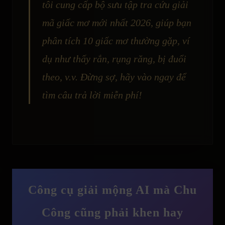
tôi cung cấp bộ sưu tập tra cứu giải
mã giấc mơ mới nhất 2026, giúp bạn
phân tích 10 giấc mơ thường gặp, ví
dụ như thấy rắn, rụng răng, bị đuổi
theo, v.v. Đừng sợ, hãy vào ngay để
tìm câu trả lời miễn phí!
Công cụ giải mộng AI mà Chu
Công cũng phải khen hay