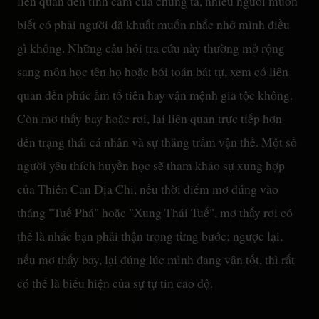
liên quan đến tình cảm của chúng ta, nhiều người muốn
biết có phải người đã khuất muốn nhắc nhở mình điều
gì không. Những câu hỏi tra cứu này thường mở rộng
sang môn học tên họ hoặc bói toán bát tự, xem có liên
quan đến phúc ấm tổ tiên hay vận mệnh gia tộc không.
Còn mơ thấy bay hoặc rơi, lại liên quan trực tiếp hơn
đến trạng thái cá nhân và sự thăng trầm vận thế. Một số
người yêu thích huyền học sẽ tham khảo sự xung hợp
của Thiên Can Địa Chi, nếu thời điểm mơ đúng vào
tháng "Tuế Phá" hoặc "Xung Thái Tuế", mơ thấy rơi có
thể là nhắc bạn phải thận trọng từng bước; ngược lại,
nếu mơ thấy bay, lại đúng lúc mình đang vận tốt, thì rất
có thể là biểu hiện của sự tự tin cao độ.