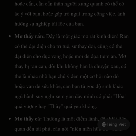
hoặc cắn, cần cẩn thận người xung quanh có thể có
ác ý với bạn, hoặc gặp trở ngại trong công việc, ảnh
hưởng sự nghiệp tài lộc của bạn.
Mơ thấy rắn:
Đây là một giấc mơ rất kinh điển! Rắn
có thể đại diện cho trí tuệ, sự thay đổi, cũng có thể
đại diện cho dục vọng hoặc mối đe dọa tiềm ẩn. Mơ
thấy bị rắn cắn, đôi khi không hẳn là chuyện xấu, có
thể là nhắc nhở bạn chú ý đến một cơ hội nào đó
hoặc vấn đề sức khỏe, cần bạn từ góc độ sinh khắc
ngũ hành suy nghĩ xem gần đây mình có phải "Hỏa"
quá vượng hay "Thủy" quá yếu không.
Mơ thấy cá:
Thường là một điềm lành, đặc biệt liên
Tiếng Việt
quan đến tài phú, câu nói "niên niên hữu dư" (năm