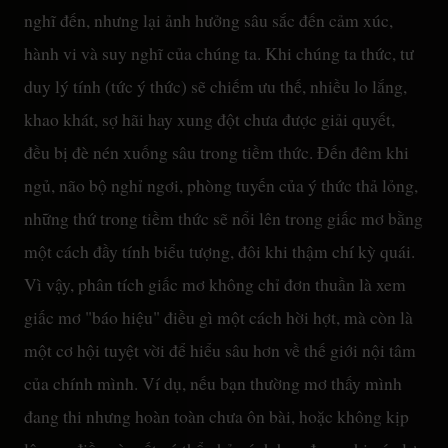
nghĩ đến, nhưng lại ảnh hưởng sâu sắc đến cảm xúc,
hành vi và suy nghĩ của chúng ta. Khi chúng ta thức, tư
duy lý tính (tức ý thức) sẽ chiếm ưu thế, nhiều lo lắng,
khao khát, sợ hãi hay xung đột chưa được giải quyết,
đều bị đè nén xuống sâu trong tiềm thức. Đến đêm khi
ngủ, não bộ nghỉ ngơi, phòng tuyến của ý thức thả lỏng,
những thứ trong tiềm thức sẽ nổi lên trong giấc mơ bằng
một cách đầy tính biểu tượng, đôi khi thậm chí kỳ quái.
Vì vậy, phân tích giấc mơ không chỉ đơn thuần là xem
giấc mơ "báo hiệu" điều gì một cách hời hợt, mà còn là
một cơ hội tuyệt vời để hiểu sâu hơn về thế giới nội tâm
của chính mình. Ví dụ, nếu bạn thường mơ thấy mình
đang thi nhưng hoàn toàn chưa ôn bài, hoặc không kịp