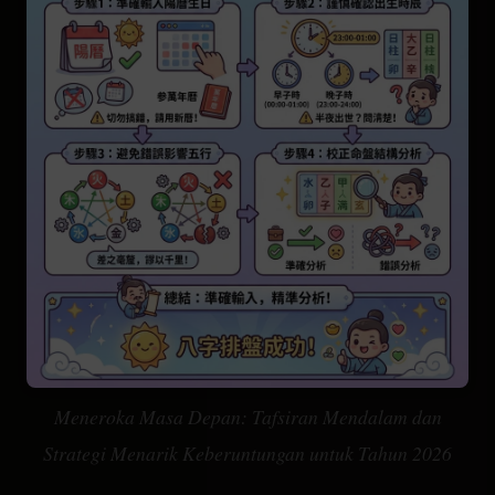
Aplikasi Kehidupan Bazi
Ramalan Tahun 2026
Taburan Kekuatan Lima Unsur
Gambaran Keseluruhan Sepuluh Dewa
Meneroka Masa Depan: Tafsiran Mendalam dan
Strategi Menarik Keberuntungan untuk Tahun 2026