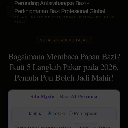
Perunding Antarabangsa Bazi -
Perkhidmatan Bazi Profesional Global
FAHAMI NASIB DENGAN TEPAT, KUASAI PELUANG
HIDUP
METAFIZIK & ILMU FALAK
Bagaimana Membaca Papan Bazi?
Ikuti 5 Langkah Pakar pada 2026,
Pemula Pun Boleh Jadi Mahir!
Sifu Mystic - Bazi AI Percuma
Jantina:
Lelaki
Perempuan