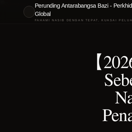
Perunding Antarabangsa Bazi - Perkhid
Global
FAHAMI NASIB DENGAN TEPAT, KUASAI PELU
【2026
Seb
Na
Pen