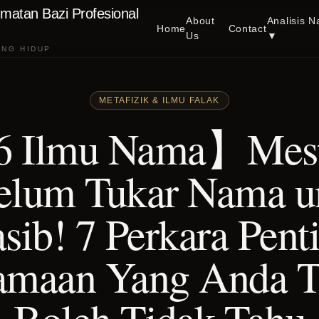
matan Bazi Profesional
About
Analisis N
Home
Contact
Us
▼
ANG HIDUP
METAFIZIK & ILMU FALAK
 Ilmu Nama】Mest
elum Tukar Nama u
sib! 7 Perkara Pent
amaan Yang Anda T