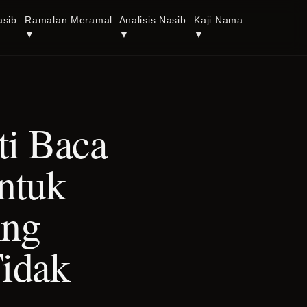
asib
Ramalan Meramal
Analisis Nasib
Kaji Nama
▼
▼
▼
i Baca
ntuk
ing
idak