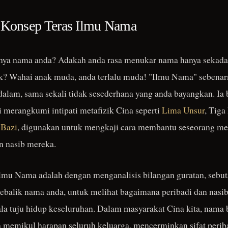
n Konsep Teras Ilmu Nama
gnya nama anda? Adakah anda rasa menukar nama hanya seka
k? Wahai anak muda, anda terlalu muda! "Ilmu Nama" sebenarn
alam, sama sekali tidak sesederhana yang anda bayangkan. Ia 
pi merangkumi intipati metafizik Cina seperti
Lima Unsur
, Tiga
 Bazi
, digunakan untuk mengkaji cara membantu seseorang m
n nasib mereka.
 Ilmu Nama adalah dengan menganalisis bilangan guratan, sebu
ebalik nama anda, untuk melihat bagaimana peribadi dan nasi
a tuju hidup keseluruhan. Dalam masyarakat Cina kita, nama 
uga memikul harapan seluruh keluarga, mencerminkan sifat perib