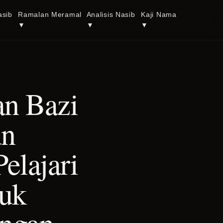
asib
Ramalan Meramal
Analisis Nasib
Kaji Nama
▼
▼
▼
n Bazi
an
elajari
tuk