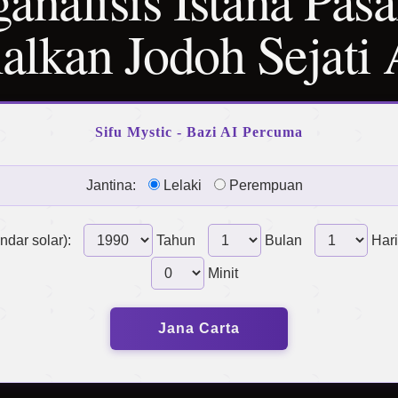
nalisis Istana Pas
lkan Jodoh Sejati
Sifu Mystic - Bazi AI Percuma
Jantina:
Lelaki
Perempuan
endar solar):
Tahun
Bulan
Hari
Minit
Jana Carta