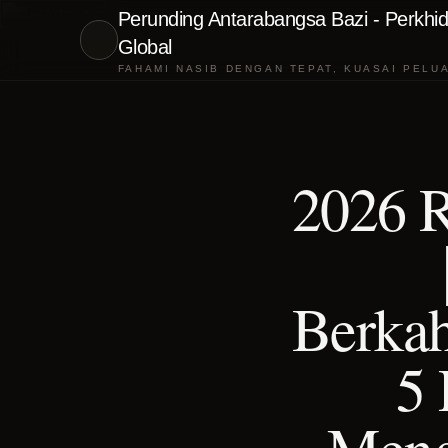
Perunding Antarabangsa Bazi - Perkhid
Global
FAHAMI NASIB DENGAN TEPAT, KUASAI PELU
2026 
｜
Berkah
5 