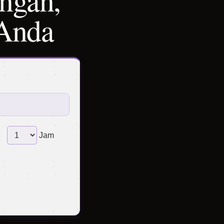
angan,
 Anda
Jam