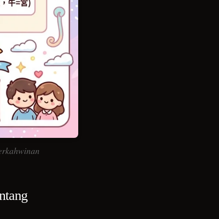
erkahwinan
intang