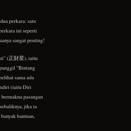
ua perkara: satu
erkara ini seperti
uanya sangat penting!
jati" (正財星), iaitu
ipanggil "Bintang
melihat sama ada
iri (iaitu Diri
ia bermakna pasangan
baliknya, jika ia
 banyak bantuan,