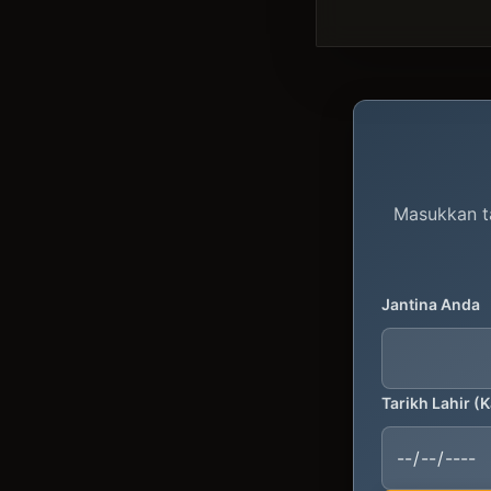
Masukkan ta
Jantina Anda
Tarikh Lahir (