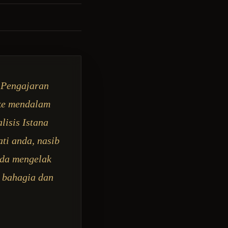
? Pengajaran
 ke mendalam
isis Istana
ti anda, nasib
nda mengelak
 bahagia dan