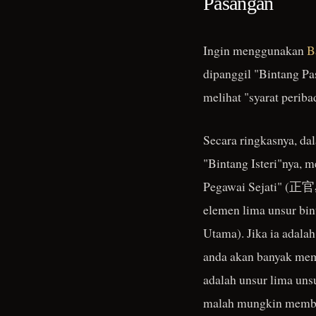
Pasangan
Ingin menggunakan
B
dipanggil "Bintang Pas
melihat "syarat perib
Secara ringkasnya, da
"Bintang Isteri"nya, m
Pegawai Sejati" (正官星
elemen lima unsur bint
Utama). Jika ia adal
anda akan banyak mem
adalah unsur lima uns
malah mungkin memb