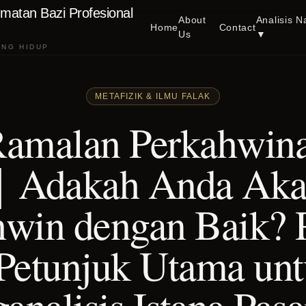
matan Bazi Profesional
About
Analisis N
Home
Contact
Us
▼
ANG HIDUP
METAFIZIK & ILMU FALAK
Ramalan Perkahwina
Adakah Anda Ak
win dengan Baik? P
Petunjuk Utama un