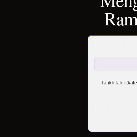
Menga
Rama
Tarikh lahir (kal