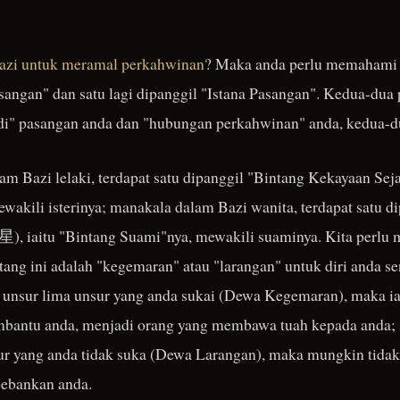
azi untuk meramal perkahwinan
? Maka anda perlu memahami d
angan" dan satu lagi dipanggil "Istana Pasangan". Kedua-dua p
adi" pasangan anda dan "hubungan perkahwinan" anda, kedua-d
lam Bazi lelaki, terdapat satu dipanggil "Bintang Kekayaan Se
ewakili isterinya; manakala dalam Bazi wanita, terdapat satu d
), iaitu "Bintang Suami"nya, mewakili suaminya. Kita perlu 
ang ini adalah "kegemaran" atau "larangan" untuk diri anda send
ah unsur lima unsur yang anda sukai (Dewa Kegemaran), maka 
bantu anda, menjadi orang yang membawa tuah kepada anda; se
ur yang anda tidak suka (Dewa Larangan), maka mungkin tidak
ebankan anda.