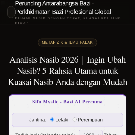
Perunding Antarabangsa Bazi -
Perkhidmatan Bazi Profesional Global
FAHAMI NASIB DENGAN TEPAT, KUASAI PELUANG
HIDUP
METAFIZIK & ILMU FALAK
Analisis Nasib 2026｜Ingin Ubah
Nasib? 5 Rahsia Utama untuk
Kuasai Nasib Anda dengan Mudah
Sifu Mystic - Bazi AI Percuma
Jantina:
Lelaki
Perempuan